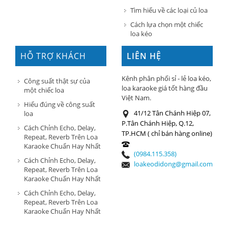
Tìm hiểu về các loại củ loa
Cách lựa chọn một chiếc
loa kéo
HỖ TRỢ KHÁCH
LIÊN HỆ
HÀNG
Kênh phân phối sỉ - lẻ loa kéo,
Công suất thật sự của
loa karaoke giá tốt hàng đầu
một chiếc loa
Việt Nam.
Hiểu đúng về công suất
41/12 Tân Chánh Hiệp 07,
loa
P.Tân Chánh Hiệp, Q.12,
Cách Chỉnh Echo, Delay,
TP.HCM ( chỉ bán hàng online)
Repeat, Reverb Trên Loa
Karaoke Chuẩn Hay Nhất
(0984.115.358)
Cách Chỉnh Echo, Delay,
loakeodidong@gmail.com
Repeat, Reverb Trên Loa
Karaoke Chuẩn Hay Nhất
Cách Chỉnh Echo, Delay,
Repeat, Reverb Trên Loa
Karaoke Chuẩn Hay Nhất