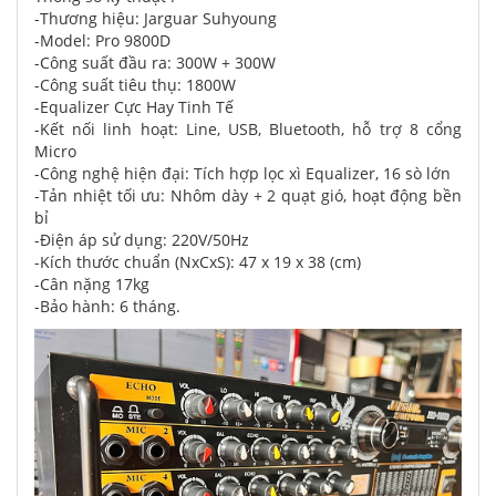
-Thương hiệu: Jarguar Suhyoung
-Model: Pro 9800D
-Công suất đầu ra: 300W + 300W
-Công suất tiêu thụ: 1800W
-Equalizer Cực Hay Tinh Tế
-Kết nối linh hoạt: Line, USB, Bluetooth, hỗ trợ 8 cổng
Micro
-Công nghệ hiện đại: Tích hợp lọc xì Equalizer, 16 sò lớn
-Tản nhiệt tối ưu: Nhôm dày + 2 quạt gió, hoạt động bền
bỉ
-Điện áp sử dụng: 220V/50Hz
-Kích thước chuẩn (NxCxS): 47 x 19 x 38 (cm)
-Cân nặng 17kg
-Bảo hành: 6 tháng.