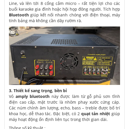
Line, và lên tới 8 cổng cắm micro – rất tiện lợi cho các
buổi karaoke gia đình hoặc hội họp đông người. Tích hợp
Bluetooth
giúp kết nối nhanh chóng với điện thoại, máy
tính bảng mà không cần dây rườm rà.
3. Thiết kế sang trọng, bền bỉ
Vỏ
amply bluetooth
này được làm từ gỗ phủ sơn tĩnh
điện cao cấp, mặt trước là nhôm phay xước cứng cáp.
Các núm chỉnh âm lượng, echo, bass – treble được bố trí
khoa học, dễ thao tác. Đặc biệt, có 2
quạt tản nhiệt
giúp
máy hoạt động ổn định liên tục trong thời gian dài.
Thông số kỹ thuật :