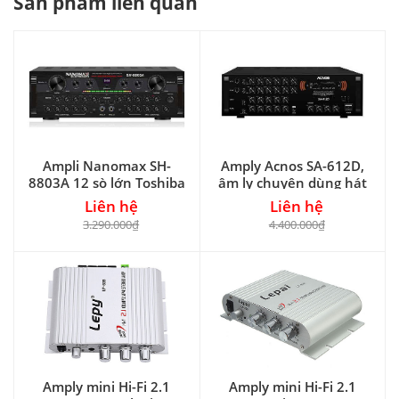
Sản phẩm liên quan
Ampli Nanomax SH-
Amply Acnos SA-612D,
8803A 12 sò lớn Toshiba
âm ly chuyên dùng hát
karaoke
Liên hệ
Liên hệ
3.290.000₫
4.400.000₫
Amply mini Hi-Fi 2.1
Amply mini Hi-Fi 2.1