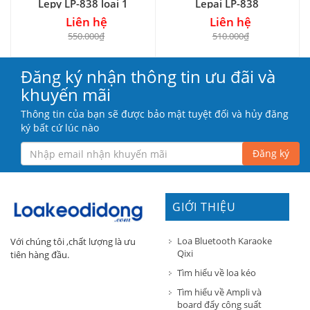
Lepy LP-838 loại 1
Lepai LP-838
Liên hệ
Liên hệ
550.000₫
510.000₫
Đăng ký nhận thông tin ưu đãi và
khuyến mãi
Thông tin của bạn sẽ được bảo mật tuyệt đối và hủy đăng
ký bất cứ lúc nào
Đăng ký
GIỚI THIỆU
Loa Bluetooth Karaoke
Với chúng tôi ,chất lượng là ưu
Qixi
tiên hàng đầu.
Tìm hiểu về loa kéo
Tìm hiểu về Ampli và
board đẩy công suất