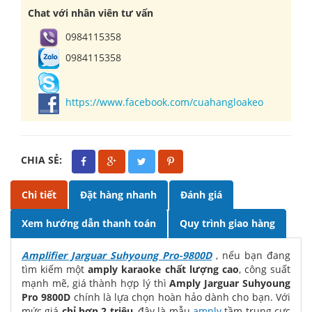
Chat với nhân viên tư vấn
0984115358
0984115358
https://www.facebook.com/cuahangloakeo
CHIA SẺ:
Chi tiết
Đặt hàng nhanh
Đánh giá
Xem hướng dẫn thanh toán
Quy trình giao hàng
Amplifier Jarguar Suhyoung Pro-9800D
, nếu bạn đang
tìm kiếm một
amply karaoke chất lượng cao
, công suất
mạnh mẽ, giá thành hợp lý thì
Amply Jarguar Suhyoung
Pro 9800D
chính là lựa chọn hoàn hảo dành cho bạn. Với
mức giá
chỉ hơn 2 triệu
, đây là mẫu
amply
tầm trung cực