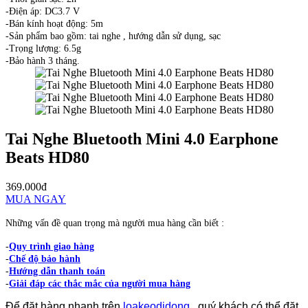
-Điện áp: DC3.7 V
-Bán kính hoạt động: 5m
-Sản phẩm bao gồm: tai nghe , hướng dẫn sử dụng, sạc
-Trọng lượng: 6.5g
-Bảo hành 3 tháng.
Tai Nghe Bluetooth Mini 4.0 Earphone
Beats HD80
369.000đ
MUA NGAY
Những vấn đề quan trọng mà người mua hàng cần biết :
-
Quy trình giao hàng
-
Chế độ bảo hành
-
Hướng dẫn thanh toán
-
Giải đáp các thắc mắc của người mua hàng
Để đặt hàng nhanh trên
loakeodidong
, quý khách có thể đặt