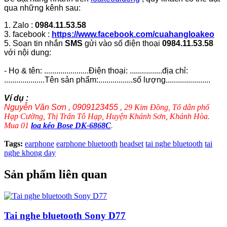
qua những kênh sau:
1. Zalo :
0984.11.53.58
3. facebook :
https://www.facebook.com/cuahangloakeo
5. Soạn tin nhắn
SMS
gửi vào số điện thoại
0984.11.53.58
với nội dung:
- Họ & tên: ......................Điện thoại: ................địa chỉ:
....................Tên sản phẩm:.................số lượng......................
Ví dụ :
Nguyễn Văn Sơn , 0909123455 ,
29 Kim Đồng, Tổ dân phố
Hạp Cường, Thị Trấn Tô Hạp, Huyện Khánh Sơn, Khánh Hòa.
Mua 01
loa kéo Bose DK-6868C
.
Tags:
earphone
earphone bluetooth
headset
tai nghe bluetooth
tai
nghe khong day
Sản phẩm liên quan
Tai nghe bluetooth Sony D77