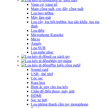
Điện tử, điện máy
Vang cơ, vang số
Main công suất, cục đẩy công suất
Loa treo tường
Máy làm mát
Loa cây, loa hội trường, loa sân khấu, loa gia
đinh
Loa điện
Microphone Karaoke
Micro
Amply
Loa SUB
Loa nghe nhạc
Loa xách tay
Máy trợ giảng
Phụ kiện công nghệ
Sound card
USB , thẻ nhớ
Cóc sạc
Kara box
Bình ắc quy cho loa kéo
Chân để điện thoại, máy ảnh
HDMI
Sạc xe hơi
Loa phóng thanh cầm tay megaphone