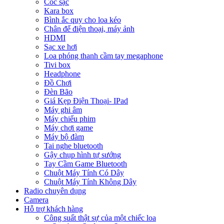
Cóc sạc
Kara box
Bình ắc quy cho loa kéo
Chân để điện thoại, máy ảnh
HDMI
Sạc xe hơi
Loa phóng thanh cầm tay megaphone
Tivi box
Headphone
Đồ Chơi
Đèn Bão
Giá Kẹp Điện Thoại- IPad
Máy ghi âm
Máy chiếu phim
Máy chơi game
Máy bộ đàm
Tai nghe bluetooth
Gậy chụp hình tự sướng
Tay Cầm Game Bluetooth
Chuột Máy Tính Có Dây
Chuột Máy Tính Không Dây
Radio chuyên dụng
Camera
Hỗ trợ khách hàng
Công suất thật sự của một chiếc loa