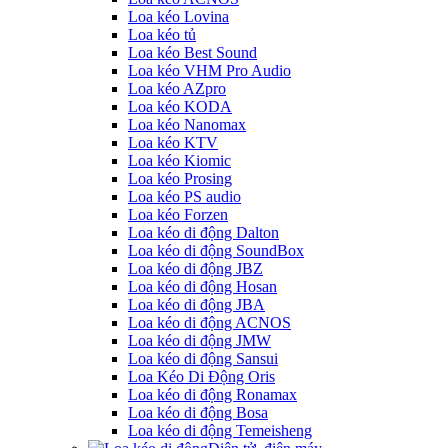
Loa kéo Lovina
Loa kéo tủ
Loa kéo Best Sound
Loa kéo VHM Pro Audio
Loa kéo AZpro
Loa kéo KODA
Loa kéo Nanomax
Loa kéo KTV
Loa kéo Kiomic
Loa kéo Prosing
Loa kéo PS audio
Loa kéo Forzen
Loa kéo di động Dalton
Loa kéo di động SoundBox
Loa kéo di động JBZ
Loa kéo di động Hosan
Loa kéo di động JBA
Loa kéo di động ACNOS
Loa kéo di động JMW
Loa kéo di động Sansui
Loa Kéo Di Động Oris
Loa kéo di động Ronamax
Loa kéo di động Bosa
Loa kéo di động Temeisheng