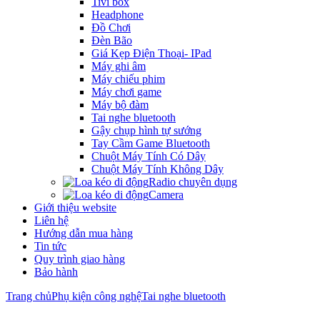
Tivi box
Headphone
Đồ Chơi
Đèn Bão
Giá Kẹp Điện Thoại- IPad
Máy ghi âm
Máy chiếu phim
Máy chơi game
Máy bộ đàm
Tai nghe bluetooth
Gậy chụp hình tự sướng
Tay Cầm Game Bluetooth
Chuột Máy Tính Có Dây
Chuột Máy Tính Không Dây
Radio chuyên dụng
Camera
Giới thiệu website
Liên hệ
Hướng dẫn mua hàng
Tin tức
Quy trình giao hàng
Bảo hành
Trang chủ
Phụ kiện công nghệ
Tai nghe bluetooth