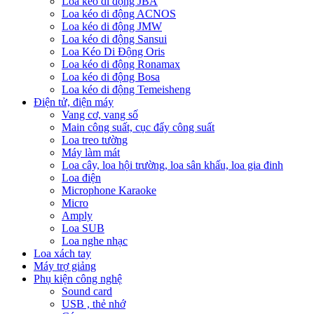
Loa kéo di động JBA
Loa kéo di động ACNOS
Loa kéo di động JMW
Loa kéo di động Sansui
Loa Kéo Di Động Oris
Loa kéo di động Ronamax
Loa kéo di động Bosa
Loa kéo di động Temeisheng
Điện tử, điện máy
Vang cơ, vang số
Main công suất, cục đẩy công suất
Loa treo tường
Máy làm mát
Loa cây, loa hội trường, loa sân khấu, loa gia đinh
Loa điện
Microphone Karaoke
Micro
Amply
Loa SUB
Loa nghe nhạc
Loa xách tay
Máy trợ giảng
Phụ kiện công nghệ
Sound card
USB , thẻ nhớ