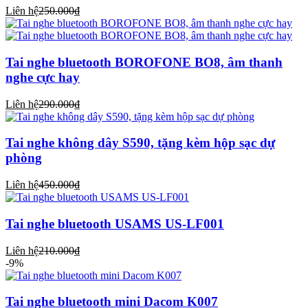
Liên hệ
250.000₫
Tai nghe bluetooth BOROFONE BO8, âm thanh
nghe cực hay
Liên hệ
290.000₫
Tai nghe không dây S590, tặng kèm hộp sạc dự
phòng
Liên hệ
450.000₫
Tai nghe bluetooth USAMS US-LF001
Liên hệ
210.000₫
-9%
Tai nghe bluetooth mini Dacom K007