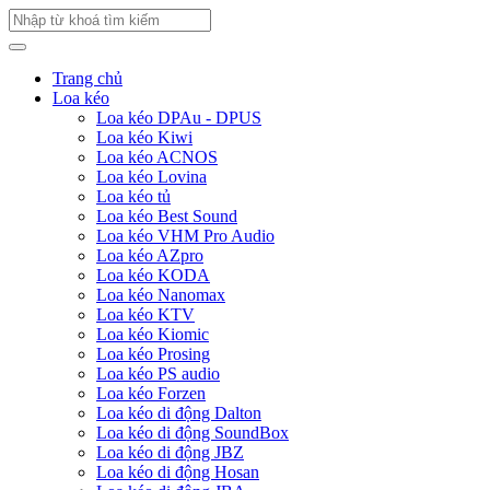
Trang chủ
Loa kéo
Loa kéo DPAu - DPUS
Loa kéo Kiwi
Loa kéo ACNOS
Loa kéo Lovina
Loa kéo tủ
Loa kéo Best Sound
Loa kéo VHM Pro Audio
Loa kéo AZpro
Loa kéo KODA
Loa kéo Nanomax
Loa kéo KTV
Loa kéo Kiomic
Loa kéo Prosing
Loa kéo PS audio
Loa kéo Forzen
Loa kéo di động Dalton
Loa kéo di động SoundBox
Loa kéo di động JBZ
Loa kéo di động Hosan