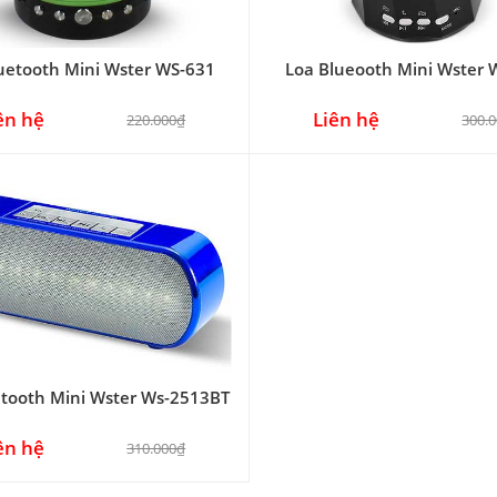
uetooth Mini Wster WS-631
Loa Blueooth Mini Wster 
ên hệ
Liên hệ
220.000₫
300.
etooth Mini Wster Ws-2513BT
ên hệ
310.000₫