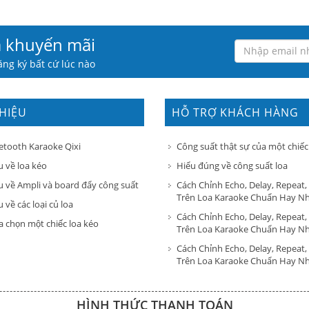
à khuyến mãi
ng ký bất cứ lúc nào
THIỆU
HỖ TRỢ KHÁCH HÀNG
etooth Karaoke Qixi
Công suất thật sự của một chiếc
u về loa kéo
Hiểu đúng về công suất loa
u về Ampli và board đẩy công suất
Cách Chỉnh Echo, Delay, Repeat,
Trên Loa Karaoke Chuẩn Hay N
 về các loại củ loa
Cách Chỉnh Echo, Delay, Repeat,
a chọn một chiếc loa kéo
Trên Loa Karaoke Chuẩn Hay N
Cách Chỉnh Echo, Delay, Repeat,
Trên Loa Karaoke Chuẩn Hay N
HÌNH THỨC THANH TOÁN