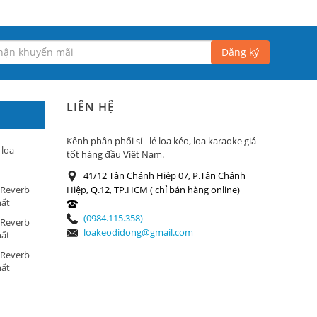
Đăng ký
LIÊN HỆ
Kênh phân phối sỉ - lẻ loa kéo, loa karaoke giá
 loa
tốt hàng đầu Việt Nam.
41/12 Tân Chánh Hiệp 07, P.Tân Chánh
 Reverb
Hiệp, Q.12, TP.HCM ( chỉ bán hàng online)
hất
(0984.115.358)
 Reverb
loakeodidong@gmail.com
hất
 Reverb
hất