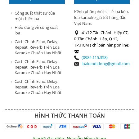
HÀNG
Kênh phân phối sỉ - lẻ loa kéo,
Công suất thật sự của
loa karaoke giá tốt hàng đầu
một chiếc loa
Việt Nam.
Hiểu đúng về công suất
41/12 Tân Chánh Hiệp 07,
loa
P.Tân Chánh Hiệp, Q.12,
Cách Chỉnh Echo, Delay,
TP.HCM ( chỉ bán hàng online)
Repeat, Reverb Trên Loa
Karaoke Chuẩn Hay Nhất
(0984.115.358)
Cách Chỉnh Echo, Delay,
loakeodidong@gmail.com
Repeat, Reverb Trên Loa
Karaoke Chuẩn Hay Nhất
Cách Chỉnh Echo, Delay,
Repeat, Reverb Trên Loa
Karaoke Chuẩn Hay Nhất
HÌNH THỨC THANH TOÁN
Người đại diện: Nguyễn Hồng Nam