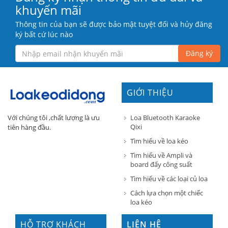
khuyến mãi
Thông tin của bạn sẽ được bảo mật tuyệt đối và hủy đăng
ký bất cứ lúc nào
Đăng ký
GIỚI THIỆU
Loa Bluetooth Karaoke
Với chúng tôi ,chất lượng là ưu
Qixi
tiên hàng đầu.
Tìm hiểu về loa kéo
Tìm hiểu về Ampli và
board đẩy công suất
Tìm hiểu về các loại củ loa
Cách lựa chọn một chiếc
loa kéo
HỖ TRỢ KHÁCH
LIÊN HỆ