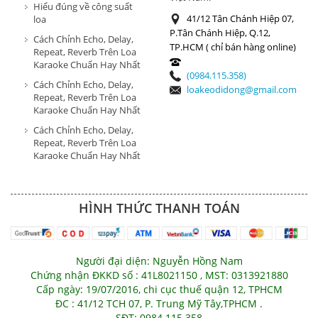
Hiểu đúng về công suất
41/12 Tân Chánh Hiệp 07,
loa
P.Tân Chánh Hiệp, Q.12,
Cách Chỉnh Echo, Delay,
TP.HCM ( chỉ bán hàng online)
Repeat, Reverb Trên Loa
Karaoke Chuẩn Hay Nhất
(0984.115.358)
Cách Chỉnh Echo, Delay,
loakeodidong@gmail.com
Repeat, Reverb Trên Loa
Karaoke Chuẩn Hay Nhất
Cách Chỉnh Echo, Delay,
Repeat, Reverb Trên Loa
Karaoke Chuẩn Hay Nhất
HÌNH THỨC THANH TOÁN
Người đại diện: Nguyễn Hồng Nam
Chứng nhận ĐKKD số : 41L8021150 , MST: 0313921880
Cấp ngày: 19/07/2016, chi cục thuế quận 12, TPHCM
ĐC : 41/12 TCH 07, P. Trung Mỹ Tây,TPHCM .
SĐT: 0984.115.358