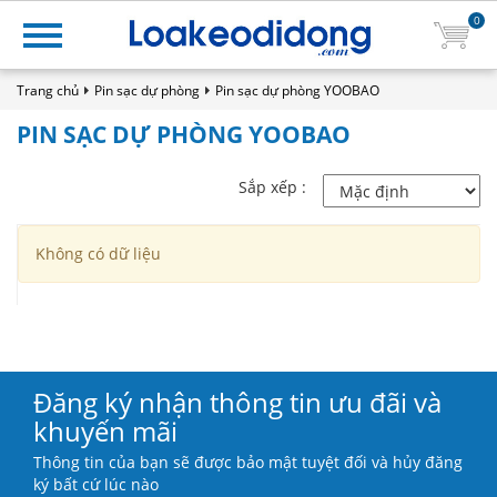
0
Trang chủ
Pin sạc dự phòng
Pin sạc dự phòng YOOBAO
PIN SẠC DỰ PHÒNG YOOBAO
Sắp xếp :
Không có dữ liệu
Đăng ký nhận thông tin ưu đãi và
khuyến mãi
Thông tin của bạn sẽ được bảo mật tuyệt đối và hủy đăng
ký bất cứ lúc nào