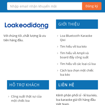
Đăng ký
GIỚI THIỆU
Loa Bluetooth Karaoke
Với chúng tôi ,chất lượng là ưu
Qixi
tiên hàng đầu.
Tìm hiểu về loa kéo
Tìm hiểu về Ampli và
board đẩy công suất
Tìm hiểu về các loại củ loa
Cách lựa chọn một chiếc
loa kéo
HỖ TRỢ KHÁCH
LIÊN HỆ
HÀNG
Kênh phân phối sỉ - lẻ loa kéo,
Công suất thật sự của
loa karaoke giá tốt hàng đầu
một chiếc loa
Việt Nam.