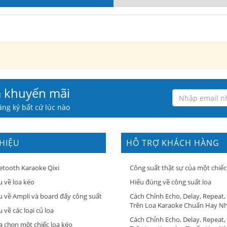
à khuyến mãi
ng ký bất cứ lúc nào
THIỆU
HỖ TRỢ KHÁCH HÀNG
etooth Karaoke Qixi
Công suất thật sự của một chiếc
u về loa kéo
Hiểu đúng về công suất loa
u về Ampli và board đẩy công suất
Cách Chỉnh Echo, Delay, Repeat,
Trên Loa Karaoke Chuẩn Hay N
 về các loại củ loa
Cách Chỉnh Echo, Delay, Repeat,
a chọn một chiếc loa kéo