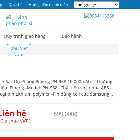
ng
Quy chế
Hướng dẫn thanh toán
0
Quy trình giao hàng
Bảo hành
Pin Sạc Dự Phòng Pineng PN-968 10.000mAh -Thương
iệu: Pineng -Model: PN-968 -Chất liệu vỏ : nhựa ABS -
oại pin Lithium polymer -Pin dùng cell của Samsung...
Liên hệ
599.000₫
 Giá chưa VAT )