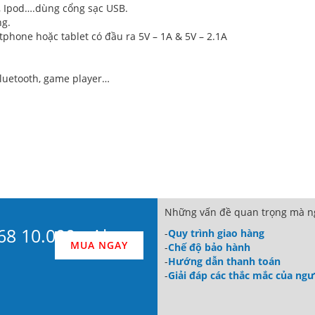
, Ipod….dùng cổng sạc USB.
ng.
phone hoặc tablet có đầu ra 5V – 1A & 5V – 2.1A
bluetooth, game player…
Những vấn đề quan trọng mà ng
968 10.000mAh
-
Quy trình giao hàng
MUA NGAY
-
Chế độ bảo hành
-
Hướng dẫn thanh toán
-
Giải đáp các thắc mắc của ng