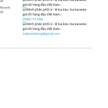
hất
 Reverb
hất
(0984.115.358)
loakeodidong@gmail.com