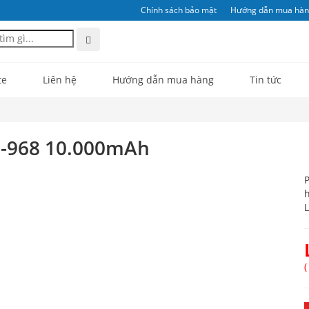
Chính sách bảo mật
Hướng dẫn mua hà
te
Liên hệ
Hướng dẫn mua hàng
Tin tức
N-968 10.000mAh
h
L
(