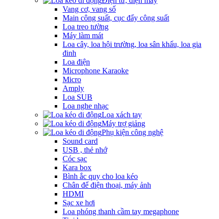
Điện tử, điện máy
Vang cơ, vang số
Main công suất, cục đẩy công suất
Loa treo tường
Máy làm mát
Loa cây, loa hội trường, loa sân khấu, loa gia
đinh
Loa điện
Microphone Karaoke
Micro
Amply
Loa SUB
Loa nghe nhạc
Loa xách tay
Máy trợ giảng
Phụ kiện công nghệ
Sound card
USB , thẻ nhớ
Cóc sạc
Kara box
Bình ắc quy cho loa kéo
Chân để điện thoại, máy ảnh
HDMI
Sạc xe hơi
Loa phóng thanh cầm tay megaphone