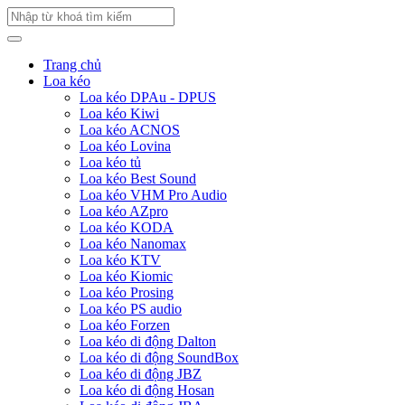
Trang chủ
Loa kéo
Loa kéo DPAu - DPUS
Loa kéo Kiwi
Loa kéo ACNOS
Loa kéo Lovina
Loa kéo tủ
Loa kéo Best Sound
Loa kéo VHM Pro Audio
Loa kéo AZpro
Loa kéo KODA
Loa kéo Nanomax
Loa kéo KTV
Loa kéo Kiomic
Loa kéo Prosing
Loa kéo PS audio
Loa kéo Forzen
Loa kéo di động Dalton
Loa kéo di động SoundBox
Loa kéo di động JBZ
Loa kéo di động Hosan