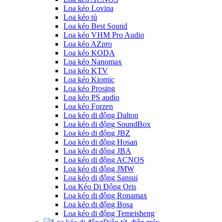
Loa kéo Lovina
Loa kéo tủ
Loa kéo Best Sound
Loa kéo VHM Pro Audio
Loa kéo AZpro
Loa kéo KODA
Loa kéo Nanomax
Loa kéo KTV
Loa kéo Kiomic
Loa kéo Prosing
Loa kéo PS audio
Loa kéo Forzen
Loa kéo di động Dalton
Loa kéo di động SoundBox
Loa kéo di động JBZ
Loa kéo di động Hosan
Loa kéo di động JBA
Loa kéo di động ACNOS
Loa kéo di động JMW
Loa kéo di động Sansui
Loa Kéo Di Động Oris
Loa kéo di động Ronamax
Loa kéo di động Bosa
Loa kéo di động Temeisheng