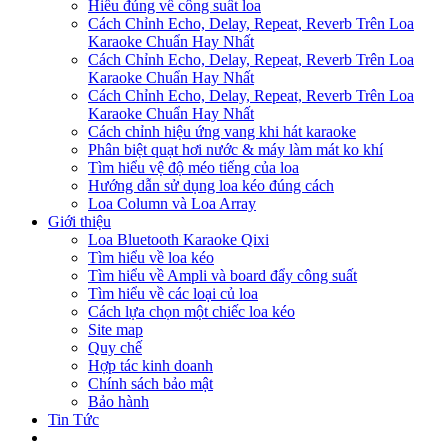
Hiểu đúng về công suất loa
Cách Chỉnh Echo, Delay, Repeat, Reverb Trên Loa
Karaoke Chuẩn Hay Nhất
Cách Chỉnh Echo, Delay, Repeat, Reverb Trên Loa
Karaoke Chuẩn Hay Nhất
Cách Chỉnh Echo, Delay, Repeat, Reverb Trên Loa
Karaoke Chuẩn Hay Nhất
Cách chỉnh hiệu ứng vang khi hát karaoke
Phân biệt quạt hơi nước & máy làm mát ko khí
Tìm hiểu vệ độ méo tiếng của loa
Hướng dẫn sử dụng loa kéo đúng cách
Loa Column và Loa Array
Giới thiệu
Loa Bluetooth Karaoke Qixi
Tìm hiểu về loa kéo
Tìm hiểu về Ampli và board đẩy công suất
Tìm hiểu về các loại củ loa
Cách lựa chọn một chiếc loa kéo
Site map
Quy chế
Hợp tác kinh doanh
Chính sách bảo mật
Bảo hành
Tin Tức