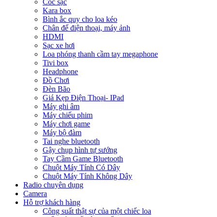
Cóc sạc
Kara box
Bình ắc quy cho loa kéo
Chân để điện thoại, máy ảnh
HDMI
Sạc xe hơi
Loa phóng thanh cầm tay megaphone
Tivi box
Headphone
Đồ Chơi
Đèn Bão
Giá Kẹp Điện Thoại- IPad
Máy ghi âm
Máy chiếu phim
Máy chơi game
Máy bộ đàm
Tai nghe bluetooth
Gậy chụp hình tự sướng
Tay Cầm Game Bluetooth
Chuột Máy Tính Có Dây
Chuột Máy Tính Không Dây
Radio chuyên dụng
Camera
Hỗ trợ khách hàng
Công suất thật sự của một chiếc loa