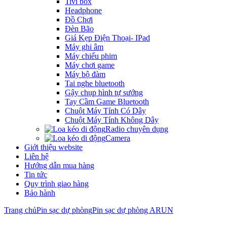
Tivi box
Headphone
Đồ Chơi
Đèn Bão
Giá Kẹp Điện Thoại- IPad
Máy ghi âm
Máy chiếu phim
Máy chơi game
Máy bộ đàm
Tai nghe bluetooth
Gậy chụp hình tự sướng
Tay Cầm Game Bluetooth
Chuột Máy Tính Có Dây
Chuột Máy Tính Không Dây
Radio chuyên dụng
Camera
Giới thiệu website
Liên hệ
Hướng dẫn mua hàng
Tin tức
Quy trình giao hàng
Bảo hành
Trang chủ
Pin sạc dự phòng
Pin sạc dự phòng ARUN