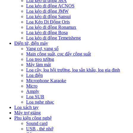
Loa kéo di động JBA
Loa kéo di động ACNOS
Loa kéo di động JMW
Loa kéo di động Sansui
Loa Kéo Di Động Oris
Loa kéo di động Ronamax
Loa kéo di động Bosa
Loa kéo di động Temeisheng
Điện tử, điện máy
Vang cơ, vang số
Main công suất, cục đẩy công suất
Loa treo tường
Máy làm mát
Loa cây, loa hội trường, loa sân khấu, loa gia đinh
Loa điện
Microphone Karaoke
Micro
Amply
Loa SUB
Loa nghe nhạc
Loa xách tay
Máy trợ giảng
Phụ kiện công nghệ
Sound card
USB , thẻ nhớ