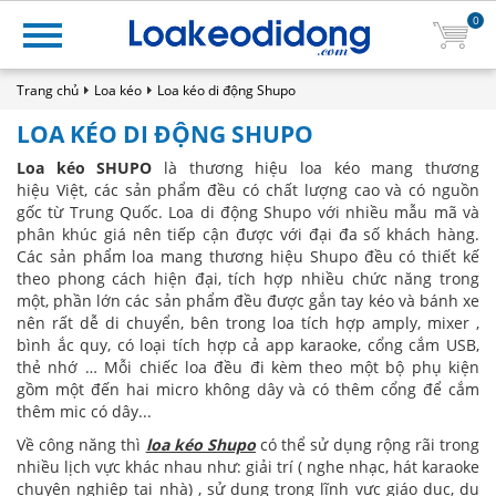
0
Trang chủ
Loa kéo
Loa kéo di động Shupo
LOA KÉO DI ĐỘNG SHUPO
Loa kéo SHUPO
là thương hiệu loa kéo mang thương
hiệu Việt, các sản phẩm đều có chất lượng cao và có nguồn
gốc từ Trung Quốc. Loa di động Shupo với nhiều mẫu mã và
phân khúc giá nên tiếp cận được với đại đa số khách hàng.
Các sản phẩm loa mang thương hiệu Shupo đều có thiết kế
theo phong cách hiện đại, tích hợp nhiều chức năng trong
một, phần lớn các sản phẩm đều được gắn tay kéo và bánh xe
nên rất dễ di chuyển, bên trong loa tích hợp amply, mixer ,
bình ắc quy, có loại tích hợp cả app karaoke, cổng cắm USB,
thẻ nhớ … Mỗi chiếc loa đều đi kèm theo một bộ phụ kiện
gồm một đến hai micro không dây và có thêm cổng để cắm
thêm mic có dây...
Về công năng thì
loa kéo Shupo
có thể sử dụng rộng rãi trong
nhiều lịch vực khác nhau như: giải trí ( nghe nhạc, hát karaoke
chuyên nghiệp tại nhà) , sử dụng trong lĩnh vực giáo dục, du