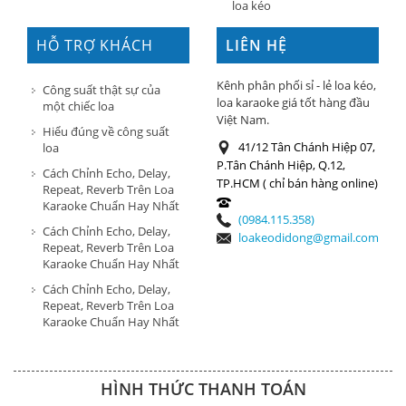
loa kéo
HỖ TRỢ KHÁCH
LIÊN HỆ
HÀNG
Kênh phân phối sỉ - lẻ loa kéo,
Công suất thật sự của
loa karaoke giá tốt hàng đầu
một chiếc loa
Việt Nam.
Hiểu đúng về công suất
41/12 Tân Chánh Hiệp 07,
loa
P.Tân Chánh Hiệp, Q.12,
Cách Chỉnh Echo, Delay,
TP.HCM ( chỉ bán hàng online)
Repeat, Reverb Trên Loa
Karaoke Chuẩn Hay Nhất
(0984.115.358)
Cách Chỉnh Echo, Delay,
loakeodidong@gmail.com
Repeat, Reverb Trên Loa
Karaoke Chuẩn Hay Nhất
Cách Chỉnh Echo, Delay,
Repeat, Reverb Trên Loa
Karaoke Chuẩn Hay Nhất
HÌNH THỨC THANH TOÁN