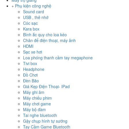
Máy trợ giảng
Phụ kiện công nghệ
Sound card
USB , thẻ nhớ
Cóc sạc
Kara box
Bình ắc quy cho loa kéo
Chân để điện thoại, máy ảnh
HDMI
Sạc xe hơi
Loa phóng thanh cầm tay megaphone
Tivi box
Headphone
Đồ Chơi
Đèn Bão
Giá Kẹp Điện Thoại- IPad
Máy ghi âm
Máy chiếu phim
Máy chơi game
Máy bộ đàm
Tai nghe bluetooth
Gậy chụp hình tự sướng
Tay Cầm Game Bluetooth