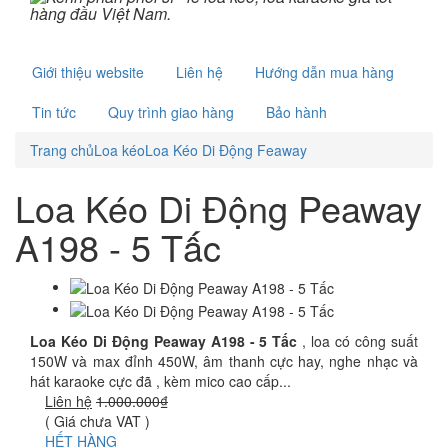
Giới thiệu website
Liên hệ
Hướng dẫn mua hàng
Tin tức
Quy trình giao hàng
Bảo hành
Trang chủ
Loa kéo
Loa Kéo Di Động Feaway
Loa Kéo Di Động Peaway
A198 - 5 Tấc
Loa Kéo Di Động Peaway A198 - 5 Tấc
, loa có công suất
150W và max đỉnh 450W, âm thanh cực hay, nghe nhạc và
hát karaoke cực đã , kèm mico cao cấp...
Liên hệ
1.000.000₫
( Giá chưa VAT )
HẾT HÀNG