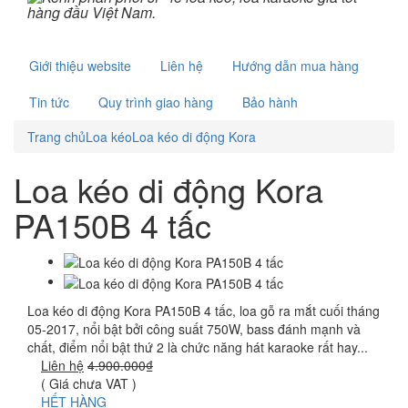
Giới thiệu website
Liên hệ
Hướng dẫn mua hàng
Tin tức
Quy trình giao hàng
Bảo hành
Trang chủ
Loa kéo
Loa kéo di động Kora
Loa kéo di động Kora
PA150B 4 tấc
Loa kéo di động Kora PA150B 4 tấc, loa gỗ ra mắt cuối tháng
05-2017, nổi bật bởi công suất 750W, bass đánh mạnh và
chất, điểm nổi bật thứ 2 là chức năng hát karaoke rất hay...
Liên hệ
4.900.000₫
( Giá chưa VAT )
HẾT HÀNG