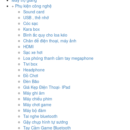
Máy trợ giảng
Phụ kiện công nghệ
Sound card
USB , thẻ nhớ
Cóc sạc
Kara box
Bình ắc quy cho loa kéo
Chân để điện thoại, máy ảnh
HDMI
Sạc xe hơi
Loa phóng thanh cầm tay megaphone
Tivi box
Headphone
Đồ Chơi
Đèn Bão
Giá Kẹp Điện Thoại- IPad
Máy ghi âm
Máy chiếu phim
Máy chơi game
Máy bộ đàm
Tai nghe bluetooth
Gậy chụp hình tự sướng
Tay Cầm Game Bluetooth