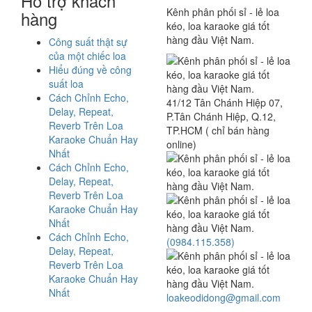
Hỗ trợ khách
Kênh phân phối sỉ - lẻ loa
hàng
kéo, loa karaoke giá tốt
hàng đầu Việt Nam.
Công suất thật sự
của một chiếc loa
Hiểu đúng về công
suất loa
Cách Chỉnh Echo,
41/12 Tân Chánh Hiệp 07,
Delay, Repeat,
P.Tân Chánh Hiệp, Q.12,
Reverb Trên Loa
TP.HCM ( chỉ bán hàng
Karaoke Chuẩn Hay
online)
Nhất
Cách Chỉnh Echo,
Delay, Repeat,
Reverb Trên Loa
Karaoke Chuẩn Hay
Nhất
Cách Chỉnh Echo,
(0984.115.358)
Delay, Repeat,
Reverb Trên Loa
Karaoke Chuẩn Hay
Nhất
loakeodidong@gmail.com