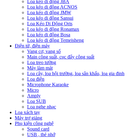
Loa kéo di động JBA
Loa kéo di động ACNOS
Loa kéo di động JMW
Loa kéo di động Sansui
Loa Kéo Di Động Oris
Loa kéo di động Ronamax
Loa kéo di động Bosa
Loa kéo di động Temeisheng
Điện tử, điện máy
Vang cơ, vang số
Main công suất, cục đẩy công suất
Loa treo tường
Máy làm mát
Loa cây, loa hội trường, loa sân khấu, loa gia đinh
Loa điện
Microphone Karaoke
Micro
Amply
Loa SUB
Loa nghe nhạc
Loa xách tay
Máy trợ giảng
Phụ kiện công nghệ
Sound card
USB , thẻ nhớ