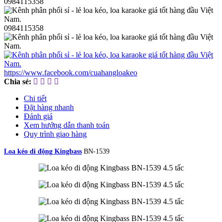
0984115358
0984115358
https://www.facebook.com/cuahangloakeo
Chia sẻ:
Chi tiết
Đặt hàng nhanh
Đánh giá
Xem hướng dẫn thanh toán
Quy trình giao hàng
Loa kéo di động Kingbass
BN-1539