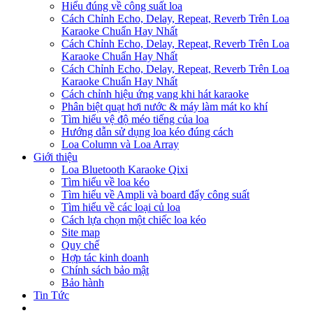
Hiểu đúng về công suất loa
Cách Chỉnh Echo, Delay, Repeat, Reverb Trên Loa
Karaoke Chuẩn Hay Nhất
Cách Chỉnh Echo, Delay, Repeat, Reverb Trên Loa
Karaoke Chuẩn Hay Nhất
Cách Chỉnh Echo, Delay, Repeat, Reverb Trên Loa
Karaoke Chuẩn Hay Nhất
Cách chỉnh hiệu ứng vang khi hát karaoke
Phân biệt quạt hơi nước & máy làm mát ko khí
Tìm hiểu vệ độ méo tiếng của loa
Hướng dẫn sử dụng loa kéo đúng cách
Loa Column và Loa Array
Giới thiệu
Loa Bluetooth Karaoke Qixi
Tìm hiểu về loa kéo
Tìm hiểu về Ampli và board đẩy công suất
Tìm hiểu về các loại củ loa
Cách lựa chọn một chiếc loa kéo
Site map
Quy chế
Hợp tác kinh doanh
Chính sách bảo mật
Bảo hành
Tin Tức