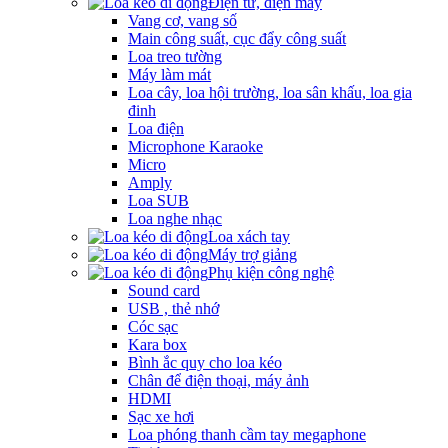
Điện tử, điện máy
Vang cơ, vang số
Main công suất, cục đẩy công suất
Loa treo tường
Máy làm mát
Loa cây, loa hội trường, loa sân khấu, loa gia
đinh
Loa điện
Microphone Karaoke
Micro
Amply
Loa SUB
Loa nghe nhạc
Loa xách tay
Máy trợ giảng
Phụ kiện công nghệ
Sound card
USB , thẻ nhớ
Cóc sạc
Kara box
Bình ắc quy cho loa kéo
Chân để điện thoại, máy ảnh
HDMI
Sạc xe hơi
Loa phóng thanh cầm tay megaphone