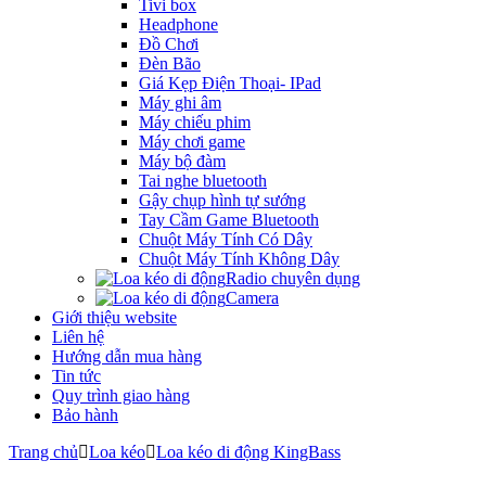
Tivi box
Headphone
Đồ Chơi
Đèn Bão
Giá Kẹp Điện Thoại- IPad
Máy ghi âm
Máy chiếu phim
Máy chơi game
Máy bộ đàm
Tai nghe bluetooth
Gậy chụp hình tự sướng
Tay Cầm Game Bluetooth
Chuột Máy Tính Có Dây
Chuột Máy Tính Không Dây
Radio chuyên dụng
Camera
Giới thiệu website
Liên hệ
Hướng dẫn mua hàng
Tin tức
Quy trình giao hàng
Bảo hành
Trang chủ
Loa kéo
Loa kéo di động KingBass