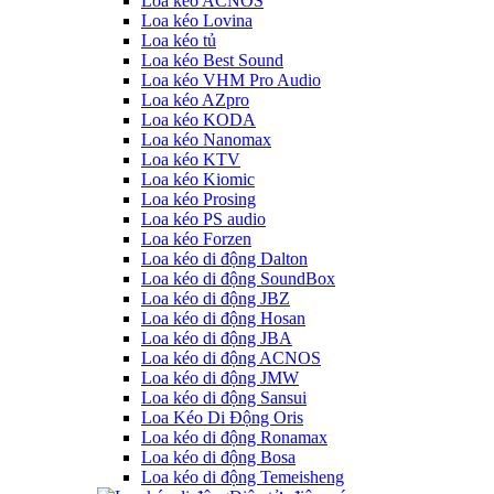
Loa kéo ACNOS
Loa kéo Lovina
Loa kéo tủ
Loa kéo Best Sound
Loa kéo VHM Pro Audio
Loa kéo AZpro
Loa kéo KODA
Loa kéo Nanomax
Loa kéo KTV
Loa kéo Kiomic
Loa kéo Prosing
Loa kéo PS audio
Loa kéo Forzen
Loa kéo di động Dalton
Loa kéo di động SoundBox
Loa kéo di động JBZ
Loa kéo di động Hosan
Loa kéo di động JBA
Loa kéo di động ACNOS
Loa kéo di động JMW
Loa kéo di động Sansui
Loa Kéo Di Động Oris
Loa kéo di động Ronamax
Loa kéo di động Bosa
Loa kéo di động Temeisheng