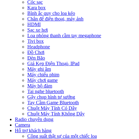
Cóc sạc
Kara box
Bình ắc quy cho loa kéo
Chân để điện thoại, máy ảnh
HDMI
Sạc xe hơi
Loa phóng thanh cầm tay megaphone
Tivi box
Headphone
Đồ Chơi
Đèn Bão
Giá Kẹp Điện Thoại- IPad
Máy ghi âm
Máy chiếu phim
Máy chơi game
Máy bộ đàm
Tai nghe bluetooth
Gậy chụp hình tự sướng
Tay Cầm Game Bluetooth
Chuột Máy Tính Có Dây
Chuột Máy Tính Không Dây
Radio chuyên dụng
Camera
Hỗ trợ khách hàng
Công suất thật sự của một chiếc loa