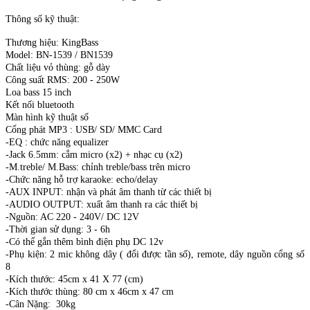
Thông số kỹ thuật:
Thương hiệu: KingBass
Model: BN-1539 / BN1539
Chất liệu vỏ thùng: gỗ dày
Công suất RMS: 200 - 250W
Loa bass 15 inch
Kết nối bluetooth
Màn hình kỹ thuật số
Cổng phát MP3 : USB/ SD/ MMC Card
-EQ : chức năng equalizer
-Jack 6.5mm: cắm micro (x2) + nhạc cụ (x2)
-M.treble/ M.Bass: chỉnh treble/bass trên micro
-Chức năng hỗ trợ karaoke: echo/delay
-AUX INPUT: nhận và phát âm thanh từ các thiết bị
-AUDIO OUTPUT: xuất âm thanh ra các thiết bị
-Nguồn: AC 220 - 240V/ DC 12V
-Thời gian sử dụng: 3 - 6h
-Có thể gắn thêm bình điện phụ DC 12v
-Phụ kiện: 2 mic không dây ( đổi được tần số), remote, dây nguồn cổng số
8
-Kích thước: 45cm x 41 X 77 (cm)
-Kích thước thùng: 80 cm x 46cm x 47 cm
-Cân Nặng: 30kg