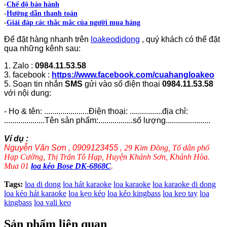
-
Chế độ bảo hành
-
Hướng dẫn thanh toán
-
Giải đáp các thắc mắc của người mua hàng
Để đặt hàng nhanh trên
loakeodidong
, quý khách có thể đặt
qua những kênh sau:
1. Zalo :
0984.11.53.58
3. facebook :
https://www.facebook.com/cuahangloakeo
5. Soạn tin nhắn
SMS
gửi vào số điện thoại
0984.11.53.58
với nội dung:
- Họ & tên: ......................Điện thoại: ................địa chỉ:
....................Tên sản phẩm:.................số lượng......................
Ví dụ :
Nguyễn Văn Sơn , 0909123455 ,
29 Kim Đồng, Tổ dân phố
Hạp Cường, Thị Trấn Tô Hạp, Huyện Khánh Sơn, Khánh Hòa.
Mua 01
loa kéo Bose DK-6868C
.
Tags:
loa di dong
loa hát karaoke
loa karaoke
loa karaoke di dong
loa kéo hát karaoke
loa kẹo kéo
loa kéo kingbass
loa keo tay
loa
kingbass
loa vali keo
Sản phẩm liên quan