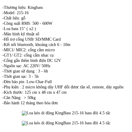
-Thương hiệu: Kingbass
-Model: 215-16
-Chất liệu: gỗ
-Công suất RMS: 500 - 600W
-Loa bass 15" ( x2 )
-Màn hình kỹ thuật số
-Hỗ trợ cổng USB/ SD/MMC Card
-Kết nối bluetooth, khoảng cách 6 - 10m
-MIC1/ MIC2: cổng cắm micro
-GT1/ GT2: cổng cắm nhạc cụ
-Cổng gắn thêm bình điện DC 12V
-Nguồn sạc: AC 220V/ 50Hz
-Thời gian sử dụng : 3 - 6h
-Thời gian sạc: 3 - 5h
-Đèn báo pin: Low-Char-Full
-Phụ kiện : 2 micro không dây UHF đổi được tần số, remote, dây nguồn
-Kích thước: 125 cm x 48 cm x 47 cm
-Cân Nặng: > 50kg
-Bảo hành 12 tháng theo hóa đơn