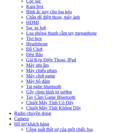
Cóc sạc
Kara box
Bình ắc quy cho loa kéo
Chân để điện thoại, máy ảnh
HDMI
Sạc xe hơi
Loa phóng thanh cầm tay megaphone
Tivi box
Headphone
Đồ Chơi
Đèn Bão
Giá Kẹp Điện Thoại- IPad
Máy ghi âm
Máy chiếu phim
Máy chơi game
Máy bộ đàm
Tai nghe bluetooth
Gậy chụp hình tự sướng
Tay Cầm Game Bluetooth
Chuột Máy Tính Có Dây
Chuột Máy Tính Không Dây
Radio chuyên dụng
Camera
Hỗ trợ khách hàng
Công suất thật sự của một chiếc loa