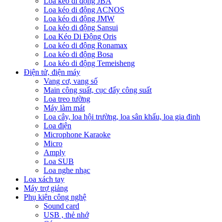
Loa kéo di động JBA
Loa kéo di động ACNOS
Loa kéo di động JMW
Loa kéo di động Sansui
Loa Kéo Di Động Oris
Loa kéo di động Ronamax
Loa kéo di động Bosa
Loa kéo di động Temeisheng
Điện tử, điện máy
Vang cơ, vang số
Main công suất, cục đẩy công suất
Loa treo tường
Máy làm mát
Loa cây, loa hội trường, loa sân khấu, loa gia đinh
Loa điện
Microphone Karaoke
Micro
Amply
Loa SUB
Loa nghe nhạc
Loa xách tay
Máy trợ giảng
Phụ kiện công nghệ
Sound card
USB , thẻ nhớ