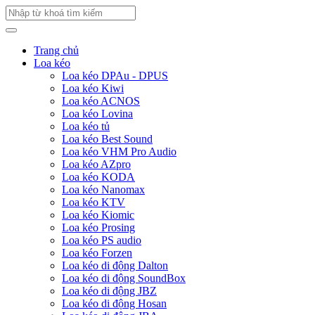
Trang chủ
Loa kéo
Loa kéo DPAu - DPUS
Loa kéo Kiwi
Loa kéo ACNOS
Loa kéo Lovina
Loa kéo tủ
Loa kéo Best Sound
Loa kéo VHM Pro Audio
Loa kéo AZpro
Loa kéo KODA
Loa kéo Nanomax
Loa kéo KTV
Loa kéo Kiomic
Loa kéo Prosing
Loa kéo PS audio
Loa kéo Forzen
Loa kéo di động Dalton
Loa kéo di động SoundBox
Loa kéo di động JBZ
Loa kéo di động Hosan