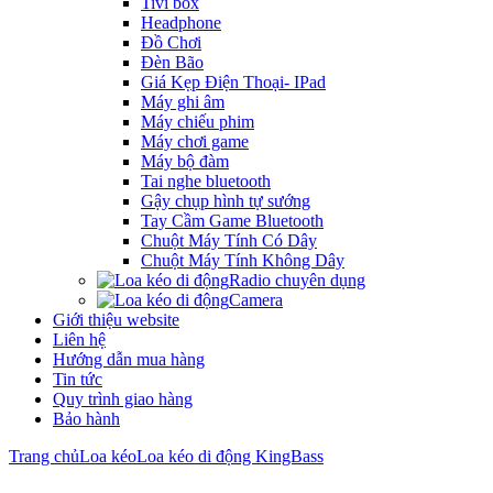
Tivi box
Headphone
Đồ Chơi
Đèn Bão
Giá Kẹp Điện Thoại- IPad
Máy ghi âm
Máy chiếu phim
Máy chơi game
Máy bộ đàm
Tai nghe bluetooth
Gậy chụp hình tự sướng
Tay Cầm Game Bluetooth
Chuột Máy Tính Có Dây
Chuột Máy Tính Không Dây
Radio chuyên dụng
Camera
Giới thiệu website
Liên hệ
Hướng dẫn mua hàng
Tin tức
Quy trình giao hàng
Bảo hành
Trang chủ
Loa kéo
Loa kéo di động KingBass