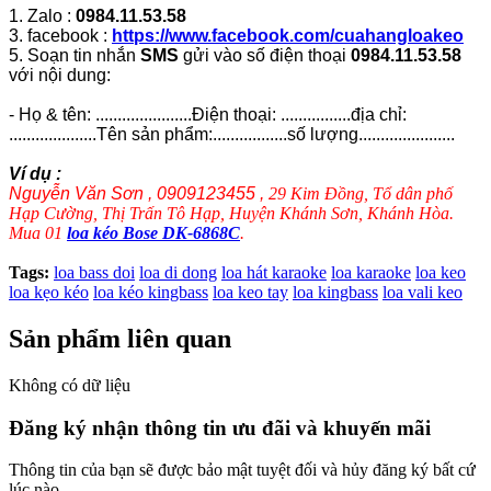
1. Zalo :
0984.11.53.58
3. facebook :
https://www.facebook.com/cuahangloakeo
5. Soạn tin nhắn
SMS
gửi vào số điện thoại
0984.11.53.58
với nội dung:
- Họ & tên: ......................Điện thoại: ................địa chỉ:
....................Tên sản phẩm:.................số lượng......................
Ví dụ :
Nguyễn Văn Sơn , 0909123455 ,
29 Kim Đồng, Tổ dân phố
Hạp Cường, Thị Trấn Tô Hạp, Huyện Khánh Sơn, Khánh Hòa.
Mua 01
loa kéo Bose DK-6868C
.
Tags:
loa bass doi
loa di dong
loa hát karaoke
loa karaoke
loa keo
loa kẹo kéo
loa kéo kingbass
loa keo tay
loa kingbass
loa vali keo
Sản phẩm liên quan
Không có dữ liệu
Đăng ký nhận thông tin ưu đãi và khuyến mãi
Thông tin của bạn sẽ được bảo mật tuyệt đối và hủy đăng ký bất cứ
lúc nào