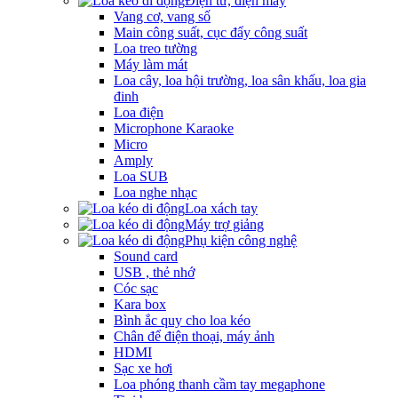
Điện tử, điện máy
Vang cơ, vang số
Main công suất, cục đẩy công suất
Loa treo tường
Máy làm mát
Loa cây, loa hội trường, loa sân khấu, loa gia
đinh
Loa điện
Microphone Karaoke
Micro
Amply
Loa SUB
Loa nghe nhạc
Loa xách tay
Máy trợ giảng
Phụ kiện công nghệ
Sound card
USB , thẻ nhớ
Cóc sạc
Kara box
Bình ắc quy cho loa kéo
Chân để điện thoại, máy ảnh
HDMI
Sạc xe hơi
Loa phóng thanh cầm tay megaphone