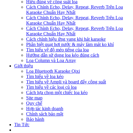
Hiểu đúng về công suất loa
Cách Chỉnh Echo, Delay, Repeat, Reverb Trên Loa
Karaoke Chuẩn Hay Nhất
Cách Chỉnh Echo, Delay, Repeat, Reverb Trên Loa
Karaoke Chuẩn Hay Nhất
Cách Chỉnh Echo, Delay, Repeat, Reverb Trên Loa
Karaoke Chuẩn Hay Nhất
Cách chỉnh hiệu ứng vang khi hát karaoke
Phân biệt quạt hơi nước & máy làm mát ko khí
Tìm hiểu vệ độ méo tiếng của loa
Hướng dẫn sử dụng loa kéo đúng cách
Loa Column và Loa Array
Giới thiệu
Loa Bluetooth Karaoke Qixi
Tìm hiểu về loa kéo
Tìm hiểu về Ampli và board đẩy công suất
Tìm hiểu về các loại củ loa
Cách lựa chọn một chiếc loa kéo
Site map
Quy chế
Hợp tác kinh doanh
Chính sách bảo mật
Bảo hành
Tin Tức