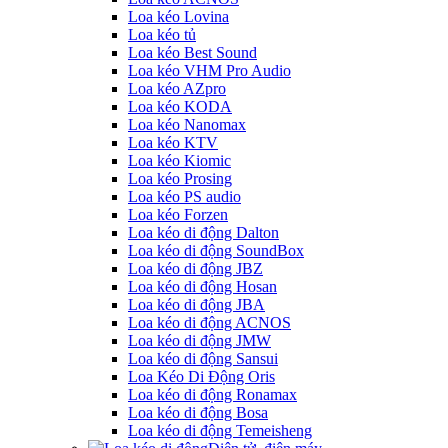
Loa kéo Lovina
Loa kéo tủ
Loa kéo Best Sound
Loa kéo VHM Pro Audio
Loa kéo AZpro
Loa kéo KODA
Loa kéo Nanomax
Loa kéo KTV
Loa kéo Kiomic
Loa kéo Prosing
Loa kéo PS audio
Loa kéo Forzen
Loa kéo di động Dalton
Loa kéo di động SoundBox
Loa kéo di động JBZ
Loa kéo di động Hosan
Loa kéo di động JBA
Loa kéo di động ACNOS
Loa kéo di động JMW
Loa kéo di động Sansui
Loa Kéo Di Động Oris
Loa kéo di động Ronamax
Loa kéo di động Bosa
Loa kéo di động Temeisheng