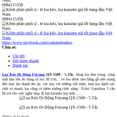
0984115358
0984115358
https://www.facebook.com/cuahangloakeo
Chia sẻ:
Chi tiết
Đặt hàng nhanh
Đánh giá
Loa Kéo Di Động Feiyang
QX-1509 - 5 Tấc
, dòng loa tầm trung, công
suất khá lớn do dùng củ loa 38.1cm, , vỏ loa được làm bằng gỗ nên mang
đến một âm thanh ấm áp, cực hay với những nốt trầm, bass loa đánh cực
chất và mạnh, loa cũng có thêm những chức năng : Echo/ Equalizer 5 cần
hỗ trợ cho việc nghe nhạc & hát karaoke hay hơn .......
Thông số kỹ thuật: