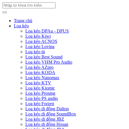
Trang chủ
Loa kéo
Loa kéo DPAu - DPUS
Loa kéo Kiwi
Loa kéo ACNOS
Loa kéo Lovina
Loa kéo tủ
Loa kéo Best Sound
Loa kéo VHM Pro Audio
Loa kéo AZpro
Loa kéo KODA
Loa kéo Nanomax
Loa kéo KTV
Loa kéo Kiomic
Loa kéo Prosing
Loa kéo PS audio
Loa kéo Forzen
Loa kéo di động Dalton
Loa kéo di động SoundBox
Loa kéo di động JBZ
Loa kéo di động Hosan