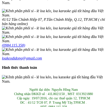
Nam.
41/12 Tân Chánh Hiệp 07, P.Tân Chánh Hiệp, Q.12, TP.HCM ( chỉ
bán hàng online)
(0984.115.358)
loakeodidong@gmail.com
Hình thức thanh toán
Người đại diện: Nguyễn Hồng Nam
Chứng nhận ĐKKD số : 41L8021150 , MST: 0313921880
Cấp ngày: 19/07/2016, chi cục thuế quận 12, TPHCM
ĐC : 41/12 TCH 07, P. Trung Mỹ Tây,TPHCM .
SĐT: 0984.115.358