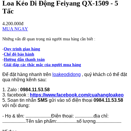
Loa Kéo Di Động Feiyang QX-1509 - 5
Tấc
4.200.000đ
MUA NGAY
Những vấn đề quan trọng mà người mua hàng cần biết :
-
Quy trình giao hàng
-
Chế độ bảo hành
-
Hướng dẫn thanh toán
-
Giải đáp các thắc mắc của người mua hàng
Để đặt hàng nhanh trên
loakeodidong
, quý khách có thể đặt
qua những kênh sau:
1. Zalo :
0984.11.53.58
3. facebook :
https://www.facebook.com/cuahangloakeo
5. Soạn tin nhắn
SMS
gửi vào số điện thoại
0984.11.53.58
với nội dung:
- Họ & tên: ......................Điện thoại: ................địa chỉ:
....................Tên sản phẩm:.................số lượng......................