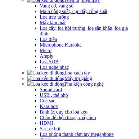
Điện tử, điện máy
Vang cơ, vang số
Main công suất, cục đẩy công suất
Loa treo tường
Máy làm mát
Loa cây, loa hội trường, loa sân khấu, loa gia
đinh
Loa điện
Microphone Karaoke
Micro
Amply
Loa SUB
Loa nghe nhạc
Loa xách tay
Máy trợ giảng
Phụ kiện công nghệ
Sound card
USB , thẻ nhớ
Cóc sạc
Kara box
Bình ắc quy cho loa kéo
Chân để điện thoại, máy ảnh
HDMI
Sạc xe hơi
Loa phóng thanh cầm tay megaphone