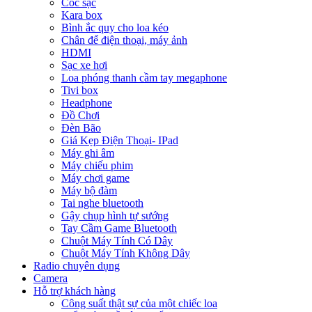
Cóc sạc
Kara box
Bình ắc quy cho loa kéo
Chân để điện thoại, máy ảnh
HDMI
Sạc xe hơi
Loa phóng thanh cầm tay megaphone
Tivi box
Headphone
Đồ Chơi
Đèn Bão
Giá Kẹp Điện Thoại- IPad
Máy ghi âm
Máy chiếu phim
Máy chơi game
Máy bộ đàm
Tai nghe bluetooth
Gậy chụp hình tự sướng
Tay Cầm Game Bluetooth
Chuột Máy Tính Có Dây
Chuột Máy Tính Không Dây
Radio chuyên dụng
Camera
Hỗ trợ khách hàng
Công suất thật sự của một chiếc loa