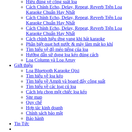
Hiểu đúng về công suất loa
Cách Chỉnh Echo, Delay, Repeat, Reverb Trên Loa
Karaoke Chuẩn Hay Nhất
Cách Chỉnh Echo, Delay, Repeat, Reverb Trên Loa
Karaoke Chuẩn Hay Nhất
Cách Chỉnh Echo, Delay, Repeat, Reverb Trên Loa
Karaoke Chuẩn Hay Nhất
Cách chỉnh hiệu ứng vang khi hát karaoke
Phân biệt quạt hơi nước & máy làm mát ko khí
Tìm hiểu vệ độ méo tiếng của loa
Hướng dẫn sử dụng loa kéo đúng cách
Loa Column và Loa Array
Giới thiệu
Loa Bluetooth Karaoke Qixi
Tìm hiểu về loa kéo
Tìm hiểu về Ampli và board đẩy công suất
Tìm hiểu về các loại củ loa
Cách lựa chọn một chiếc loa kéo
Site map
Quy chế
Hợp tác kinh doanh
Chính sách bảo mật
Bảo hành
Tin Tức