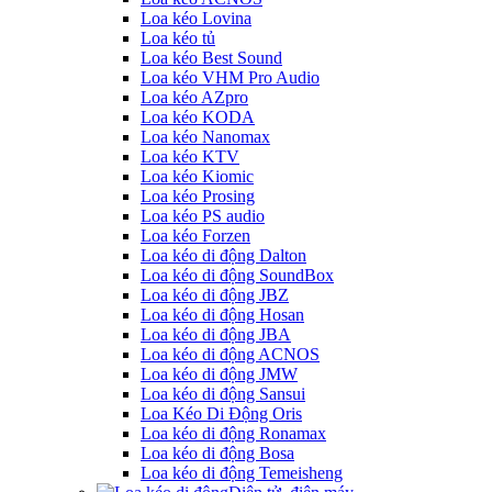
Loa kéo Lovina
Loa kéo tủ
Loa kéo Best Sound
Loa kéo VHM Pro Audio
Loa kéo AZpro
Loa kéo KODA
Loa kéo Nanomax
Loa kéo KTV
Loa kéo Kiomic
Loa kéo Prosing
Loa kéo PS audio
Loa kéo Forzen
Loa kéo di động Dalton
Loa kéo di động SoundBox
Loa kéo di động JBZ
Loa kéo di động Hosan
Loa kéo di động JBA
Loa kéo di động ACNOS
Loa kéo di động JMW
Loa kéo di động Sansui
Loa Kéo Di Động Oris
Loa kéo di động Ronamax
Loa kéo di động Bosa
Loa kéo di động Temeisheng