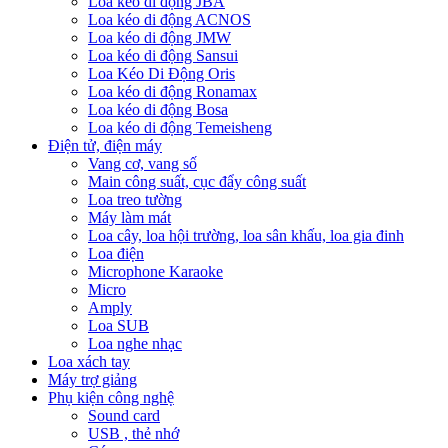
Loa kéo di động JBA
Loa kéo di động ACNOS
Loa kéo di động JMW
Loa kéo di động Sansui
Loa Kéo Di Động Oris
Loa kéo di động Ronamax
Loa kéo di động Bosa
Loa kéo di động Temeisheng
Điện tử, điện máy
Vang cơ, vang số
Main công suất, cục đẩy công suất
Loa treo tường
Máy làm mát
Loa cây, loa hội trường, loa sân khấu, loa gia đinh
Loa điện
Microphone Karaoke
Micro
Amply
Loa SUB
Loa nghe nhạc
Loa xách tay
Máy trợ giảng
Phụ kiện công nghệ
Sound card
USB , thẻ nhớ