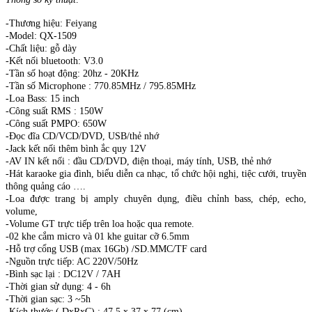
-Thương hiệu: Feiyang
-Model: QX-1509
-Chất liệu: gỗ dày
-Kết nối bluetooth: V3.0
-Tần số hoạt động: 20hz - 20KHz
-Tần số Microphone : 770.85MHz / 795.85MHz
-Loa Bass: 15 inch
-Công suất RMS : 150W
-Công suất PMPO: 650W
-Đọc đĩa CD/VCD/DVD, USB/thẻ nhớ
-Jack kết nối thêm bình ắc quy 12V
-AV IN kết nối : đầu CD/DVD, điện thoại, máy tính, USB, thẻ nhớ
-Hát karaoke gia đình, biểu diễn ca nhạc, tổ chức hội nghị, tiệc cưới, truyền
thông quảng cáo ….
-Loa được trang bị amply chuyên dụng, điều chỉnh bass, chép, echo,
volume,
-Volume GT trực tiếp trên loa hoặc qua remote.
-02 khe cắm micro và 01 khe guitar cỡ 6.5mm
-Hỗ trợ cổng USB (max 16Gb) /SD.MMC/TF card
-Nguồn trực tiếp: AC 220V/50Hz
-Bình sạc lại : DC12V / 7AH
-Thời gian sử dụng: 4 - 6h
-Thời gian sạc: 3 ~5h
-Kích thước ( DxRxC) : 47.5 x 37 x 77 (cm)