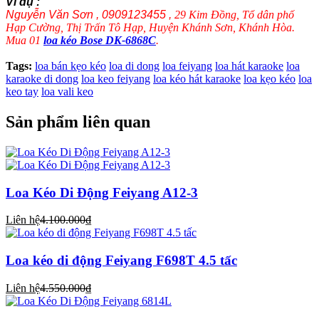
Ví dụ :
Nguyễn Văn Sơn , 0909123455 ,
29 Kim Đồng, Tổ dân phố
Hạp Cường, Thị Trấn Tô Hạp, Huyện Khánh Sơn, Khánh Hòa.
Mua 01
loa kéo Bose DK-6868C
.
Tags:
loa bán kẹo kéo
loa di dong
loa feiyang
loa hát karaoke
loa
karaoke di dong
loa keo feiyang
loa kéo hát karaoke
loa kẹo kéo
loa
keo tay
loa vali keo
Sản phẩm liên quan
Loa Kéo Di Động Feiyang A12-3
Liên hệ
4.100.000₫
Loa kéo di động Feiyang F698T 4.5 tấc
Liên hệ
4.550.000₫