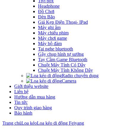
Tivi box
Headphone
Đồ Chơi
Đèn Bão
Giá Kẹp Điện Thoại- IPad
Máy ghi âm
Máy chiếu phim
Máy chơi game
Máy bộ đàm
Tai nghe bluetooth
Gậy chụp hình tự sướng
Tay Cầm Game Bluetooth
Chuột Máy Tính Có Dây
Chuột Máy Tính Không Dây
Radio chuyên dụng
Camera
Giới thiệu website
Liên hệ
Hướng dẫn mua hàng
Tin tức
Quy trình giao hàng
Bảo hành
Trang chủ
Loa kéo
Loa kéo di động Feiyang