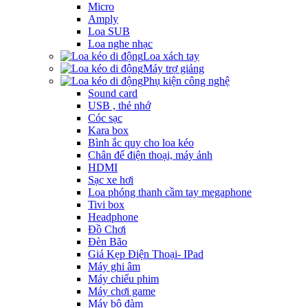
Micro
Amply
Loa SUB
Loa nghe nhạc
Loa xách tay
Máy trợ giảng
Phụ kiện công nghệ
Sound card
USB , thẻ nhớ
Cóc sạc
Kara box
Bình ắc quy cho loa kéo
Chân để điện thoại, máy ảnh
HDMI
Sạc xe hơi
Loa phóng thanh cầm tay megaphone
Tivi box
Headphone
Đồ Chơi
Đèn Bão
Giá Kẹp Điện Thoại- IPad
Máy ghi âm
Máy chiếu phim
Máy chơi game
Máy bộ đàm