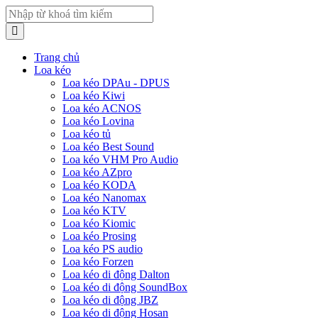
Trang chủ
Loa kéo
Loa kéo DPAu - DPUS
Loa kéo Kiwi
Loa kéo ACNOS
Loa kéo Lovina
Loa kéo tủ
Loa kéo Best Sound
Loa kéo VHM Pro Audio
Loa kéo AZpro
Loa kéo KODA
Loa kéo Nanomax
Loa kéo KTV
Loa kéo Kiomic
Loa kéo Prosing
Loa kéo PS audio
Loa kéo Forzen
Loa kéo di động Dalton
Loa kéo di động SoundBox
Loa kéo di động JBZ
Loa kéo di động Hosan