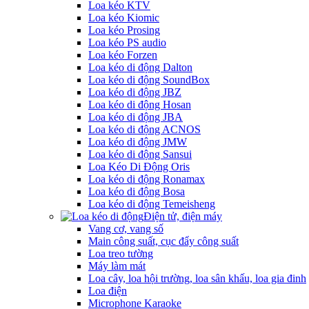
Loa kéo KTV
Loa kéo Kiomic
Loa kéo Prosing
Loa kéo PS audio
Loa kéo Forzen
Loa kéo di động Dalton
Loa kéo di động SoundBox
Loa kéo di động JBZ
Loa kéo di động Hosan
Loa kéo di động JBA
Loa kéo di động ACNOS
Loa kéo di động JMW
Loa kéo di động Sansui
Loa Kéo Di Động Oris
Loa kéo di động Ronamax
Loa kéo di động Bosa
Loa kéo di động Temeisheng
Điện tử, điện máy
Vang cơ, vang số
Main công suất, cục đẩy công suất
Loa treo tường
Máy làm mát
Loa cây, loa hội trường, loa sân khấu, loa gia đinh
Loa điện
Microphone Karaoke