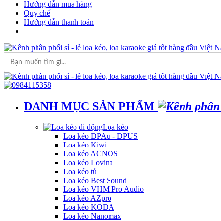
Hướng dẫn mua hàng
Quy chế
Hướng dẫn thanh toán
DANH MỤC SẢN PHẨM
Loa kéo
Loa kéo DPAu - DPUS
Loa kéo Kiwi
Loa kéo ACNOS
Loa kéo Lovina
Loa kéo tủ
Loa kéo Best Sound
Loa kéo VHM Pro Audio
Loa kéo AZpro
Loa kéo KODA
Loa kéo Nanomax