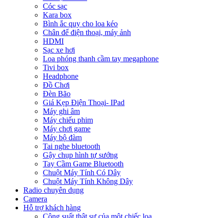
Cóc sạc
Kara box
Bình ắc quy cho loa kéo
Chân để điện thoại, máy ảnh
HDMI
Sạc xe hơi
Loa phóng thanh cầm tay megaphone
Tivi box
Headphone
Đồ Chơi
Đèn Bão
Giá Kẹp Điện Thoại- IPad
Máy ghi âm
Máy chiếu phim
Máy chơi game
Máy bộ đàm
Tai nghe bluetooth
Gậy chụp hình tự sướng
Tay Cầm Game Bluetooth
Chuột Máy Tính Có Dây
Chuột Máy Tính Không Dây
Radio chuyên dụng
Camera
Hỗ trợ khách hàng
Công suất thật sự của một chiếc loa