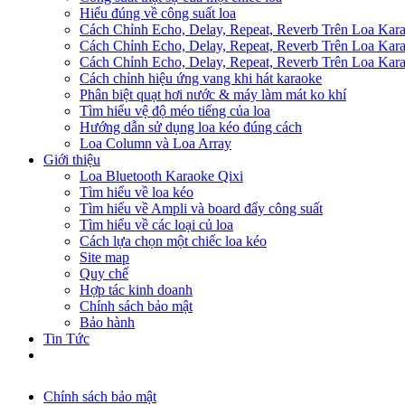
Hiểu đúng về công suất loa
Cách Chỉnh Echo, Delay, Repeat, Reverb Trên Loa Ka
Cách Chỉnh Echo, Delay, Repeat, Reverb Trên Loa Ka
Cách Chỉnh Echo, Delay, Repeat, Reverb Trên Loa Ka
Cách chỉnh hiệu ứng vang khi hát karaoke
Phân biệt quạt hơi nước & máy làm mát ko khí
Tìm hiểu vệ độ méo tiếng của loa
Hướng dẫn sử dụng loa kéo đúng cách
Loa Column và Loa Array
Giới thiệu
Loa Bluetooth Karaoke Qixi
Tìm hiểu về loa kéo
Tìm hiểu về Ampli và board đẩy công suất
Tìm hiểu về các loại củ loa
Cách lựa chọn một chiếc loa kéo
Site map
Quy chế
Hợp tác kinh doanh
Chính sách bảo mật
Bảo hành
Tin Tức
Chính sách bảo mật