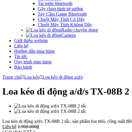
Tai nghe bluetooth
Gậy chụp hình tự sướng
Tay Cầm Game Bluetooth
Chuột Máy Tính Có Dây
Chuột Máy Tính Không Dây
Radio chuyên dụng
Camera
Giới thiệu website
Liên hệ
Hướng dẫn mua hàng
Tin tức
Quy trình giao hàng
Bảo hành
Trang chủ
Loa kéo
Loa kéo di động a/d/s
Loa kéo di động a/d/s TX-08B 2 
Loa kéo di động a/d/s TX-08B 2 tấc, sản phẩm loa nhỏ, công suất đến 
Liên hệ
1.900.000₫
( Giá chưa VAT )