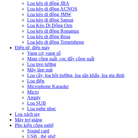
Loa kéo di động JBA
Loa kéo di động ACNOS
Loa kéo di động JMW
Loa kéo di động Sansui
Loa Kéo Di Động Oris
Loa kéo di động Ronamax
Loa kéo di động Bosa
Loa kéo di động Temeisheng
Điện tử, điện máy
Vang cơ, vang số
Main công suất, cục đẩy công suất
Loa treo tường
Máy làm mát
Loa cây, loa hội trường, loa sân khấu, loa gia đinh
Loa điện
Microphone Karaoke
Micro
Amply
Loa SUB
Loa nghe nhạc
Loa xách tay
Máy trợ giảng
Phụ kiện công nghệ
Sound card
USB , thẻ nhớ