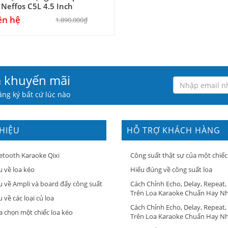
Neffos C5L 4.5 Inch
ên hệ
1.890.000₫
à khuyến mãi
ng ký bất cứ lúc nào
THIỆU
HỖ TRỢ KHÁCH HÀNG
etooth Karaoke Qixi
Công suất thật sự của một chiếc
u về loa kéo
Hiểu đúng về công suất loa
u về Ampli và board đẩy công suất
Cách Chỉnh Echo, Delay, Repeat,
Trên Loa Karaoke Chuẩn Hay N
 về các loại củ loa
Cách Chỉnh Echo, Delay, Repeat,
a chọn một chiếc loa kéo
Trên Loa Karaoke Chuẩn Hay N