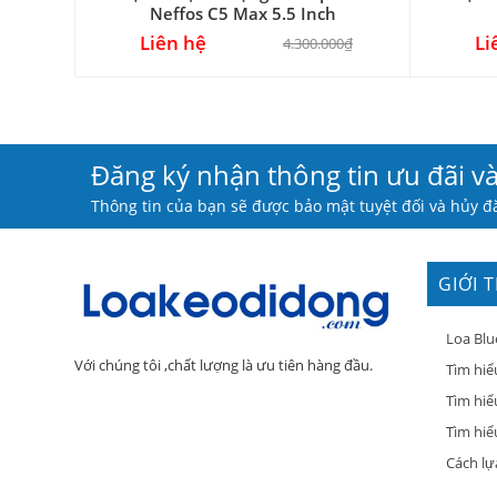
Neffos C5 Max 5.5 Inch
Liên hệ
Li
4.300.000₫
Đăng ký nhận thông tin ưu đãi v
Thông tin của bạn sẽ được bảo mật tuyệt đối và hủy đă
GIỚI 
Loa Blu
Với chúng tôi ,chất lượng là ưu tiên hàng đầu.
Tìm hiể
Tìm hiể
Tìm hiểu
Cách lự