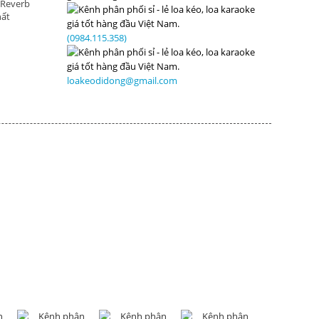
 Reverb
hất
(0984.115.358)
loakeodidong@gmail.com