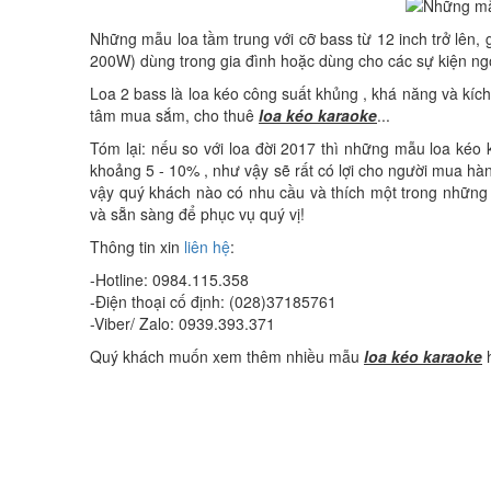
Những mẫu loa tầm trung với cỡ bass từ 12 inch trở lên, g
200W) dùng trong gia đình hoặc dùng cho các sự kiện ngo
Loa 2 bass là loa kéo công suất khủng , khá năng và kích
tâm mua sắm, cho thuê
loa kéo karaoke
...
Tóm lại: nếu so với loa đời 2017 thì những mẫu loa kéo
khoảng 5 - 10% , như vậy sẽ rất có lợi cho người mua hàng
vậy quý khách nào có nhu cầu và thích một trong nhữn
và sẵn sàng để phục vụ quý vị!
Thông tin xin
liên hệ
:
-Hotline: 0984.115.358
-Điện thoại cố định: (028)37185761
-Viber/ Zalo: 0939.393.371
Quý khách muốn xem thêm nhiều mẫu
loa kéo karaoke
h