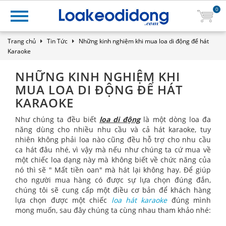
0
Trang chủ
Tin Tức
Những kinh nghiệm khi mua loa di động để hát
Karaoke
NHỮNG KINH NGHIỆM KHI
MUA LOA DI ĐỘNG ĐỂ HÁT
KARAOKE
Như chúng ta đều biết
loa di động
là một dòng loa đa
năng dùng cho nhiều nhu cầu và cả hát karaoke, tuy
nhiên không phải loa nào cũng đều hỗ trợ cho nhu cầu
ca hát đâu nhé, vì vậy mà nếu như chúng ta cứ mua về
một chiếc loa dạng này mà không biết về chức năng của
nó thì sẽ " Mất tiền oan" mà hát lại không hay. Để giúp
cho người mua hàng có được sự lựa chọn đúng đắn,
chúng tôi sẽ cung cấp một điều cơ bản để khách hàng
lựa chọn được một chiếc
loa hát karaoke
đúng mình
mong muốn, sau đây chúng ta cùng nhau tham khảo nhé: