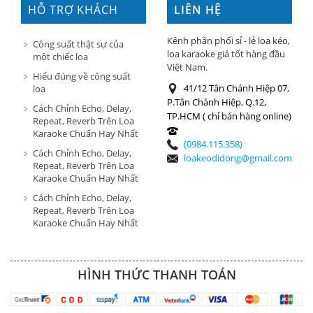
HỖ TRỢ KHÁCH
LIÊN HỆ
HÀNG
Kênh phân phối sỉ - lẻ loa kéo,
Công suất thật sự của
loa karaoke giá tốt hàng đầu
một chiếc loa
Việt Nam.
Hiểu đúng về công suất
41/12 Tân Chánh Hiệp 07,
loa
P.Tân Chánh Hiệp, Q.12,
Cách Chỉnh Echo, Delay,
TP.HCM ( chỉ bán hàng online)
Repeat, Reverb Trên Loa
Karaoke Chuẩn Hay Nhất
(0984.115.358)
Cách Chỉnh Echo, Delay,
loakeodidong@gmail.com
Repeat, Reverb Trên Loa
Karaoke Chuẩn Hay Nhất
Cách Chỉnh Echo, Delay,
Repeat, Reverb Trên Loa
Karaoke Chuẩn Hay Nhất
HÌNH THỨC THANH TOÁN