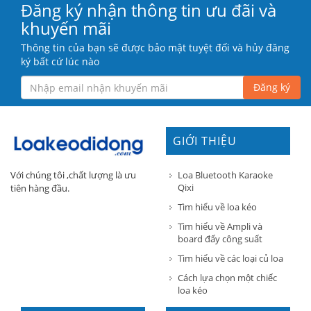
Đăng ký nhận thông tin ưu đãi và
khuyến mãi
Thông tin của bạn sẽ được bảo mật tuyệt đối và hủy đăng
ký bất cứ lúc nào
Đăng ký
GIỚI THIỆU
Loa Bluetooth Karaoke
Với chúng tôi ,chất lượng là ưu
Qixi
tiên hàng đầu.
Tìm hiểu về loa kéo
Tìm hiểu về Ampli và
board đẩy công suất
Tìm hiểu về các loại củ loa
Cách lựa chọn một chiếc
loa kéo