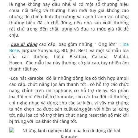
là nghe không hay đâu nhé, vì có một số thương hiệu
chưa nổi tiếng và thương hiệu mới tuy giá không cao
nhưng để chiếm lĩnh thị trường và cạnh tranh với những
thương hiệu đã có chỗ đứng, nên nhà sản xuất thường
rất chú trọng đến chất lượng và đưa ra mức giá rất dễ
chịu.
-
Loa di động
cao cấp, bao gồm những " Ông lớn" :
loa
Bose
, Jarguar Suhyoung, BD, JBL, Best và một số mẫu loa
của các thương hiệu: Beatbox, Caliana, Malata,
Hoxen...Các mẫu loa này thường có giá cao, tuy nhiên âm
thanh rất hay.
-Loa hát karaoke: đó là những dòng loa có tích hợp ampli
cao cấp, chức năng lọc âm thanh tốt , có hỗ trợ các chức
năng chỉnh trên microphone, có hỗ trợ delay. Đa phần
loa đời mới đều hỗ trợ karaoke, cón các loa đời cũ thường
chỉ nghe nhạc và dùng cho các sự kiện, vì vậy mà chúng
ta nên chọn loa được sản xuất càng gần với hiện tại càng
tốt, nếu loa có hỗ trợ thêm chức năng reset tần số mic khi
bị trùng với loa khác thì càng tốt.