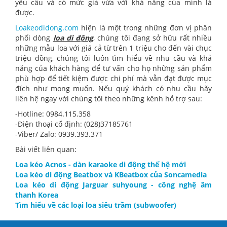
yêu cầu và có mức giá vừa với khả năng của mình là
được.
Loakeodidong.com
hiện là một trong những đơn vị phân
phối dòng
loa di động
, chúng tôi đang sở hữu rất nhiều
những mẫu loa với giá cả từ trên 1 triệu cho đến vài chục
triệu đồng, chúng tôi luôn tìm hiểu về nhu cầu và khả
năng của khách hàng để tư vấn cho họ những sản phẩm
phù hợp để tiết kiệm được chi phí mà vẫn đạt được mục
đích như mong muốn. Nếu quý khách có nhu cầu hãy
liên hệ ngay với chúng tôi theo những kênh hỗ trợ sau:
-Hotline: 0984.115.358
-Điện thoại cố định: (028)37185761
-Viber/ Zalo: 0939.393.371
Bài viết liên quan:
Loa kéo Acnos - dàn karaoke di động thế hệ mới
Loa kéo di động Beatbox và KBeatbox của Soncamedia
Loa kéo di động Jarguar suhyoung - công nghệ âm
thanh Korea
Tìm hiểu về các loại loa siêu trầm (subwoofer)