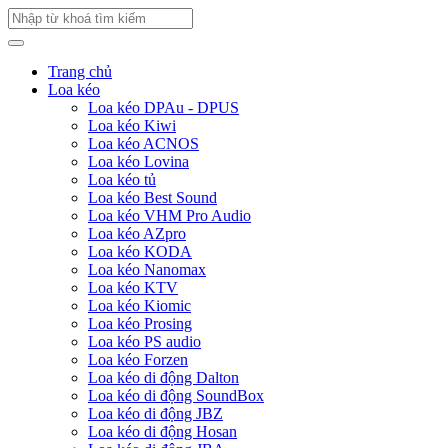
Trang chủ
Loa kéo
Loa kéo DPAu - DPUS
Loa kéo Kiwi
Loa kéo ACNOS
Loa kéo Lovina
Loa kéo tủ
Loa kéo Best Sound
Loa kéo VHM Pro Audio
Loa kéo AZpro
Loa kéo KODA
Loa kéo Nanomax
Loa kéo KTV
Loa kéo Kiomic
Loa kéo Prosing
Loa kéo PS audio
Loa kéo Forzen
Loa kéo di động Dalton
Loa kéo di động SoundBox
Loa kéo di động JBZ
Loa kéo di động Hosan