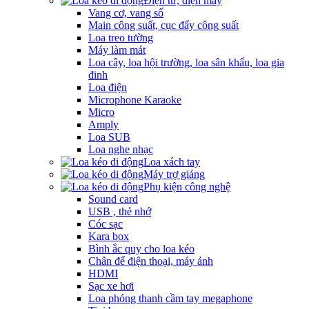
Điện tử, điện máy
Vang cơ, vang số
Main công suất, cục đẩy công suất
Loa treo tường
Máy làm mát
Loa cây, loa hội trường, loa sân khấu, loa gia
đinh
Loa điện
Microphone Karaoke
Micro
Amply
Loa SUB
Loa nghe nhạc
Loa xách tay
Máy trợ giảng
Phụ kiện công nghệ
Sound card
USB , thẻ nhớ
Cóc sạc
Kara box
Bình ắc quy cho loa kéo
Chân để điện thoại, máy ảnh
HDMI
Sạc xe hơi
Loa phóng thanh cầm tay megaphone