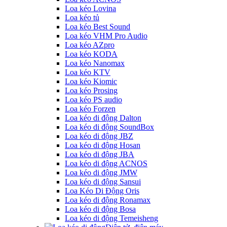
Loa kéo Lovina
Loa kéo tủ
Loa kéo Best Sound
Loa kéo VHM Pro Audio
Loa kéo AZpro
Loa kéo KODA
Loa kéo Nanomax
Loa kéo KTV
Loa kéo Kiomic
Loa kéo Prosing
Loa kéo PS audio
Loa kéo Forzen
Loa kéo di động Dalton
Loa kéo di động SoundBox
Loa kéo di động JBZ
Loa kéo di động Hosan
Loa kéo di động JBA
Loa kéo di động ACNOS
Loa kéo di động JMW
Loa kéo di động Sansui
Loa Kéo Di Động Oris
Loa kéo di động Ronamax
Loa kéo di động Bosa
Loa kéo di động Temeisheng