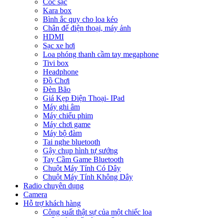
Cóc sạc
Kara box
Bình ắc quy cho loa kéo
Chân để điện thoại, máy ảnh
HDMI
Sạc xe hơi
Loa phóng thanh cầm tay megaphone
Tivi box
Headphone
Đồ Chơi
Đèn Bão
Giá Kẹp Điện Thoại- IPad
Máy ghi âm
Máy chiếu phim
Máy chơi game
Máy bộ đàm
Tai nghe bluetooth
Gậy chụp hình tự sướng
Tay Cầm Game Bluetooth
Chuột Máy Tính Có Dây
Chuột Máy Tính Không Dây
Radio chuyên dụng
Camera
Hỗ trợ khách hàng
Công suất thật sự của một chiếc loa