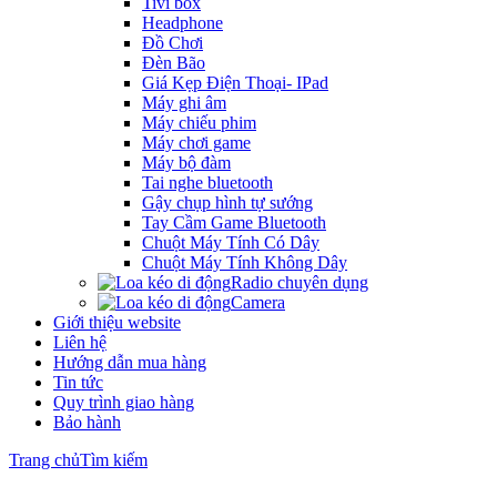
Tivi box
Headphone
Đồ Chơi
Đèn Bão
Giá Kẹp Điện Thoại- IPad
Máy ghi âm
Máy chiếu phim
Máy chơi game
Máy bộ đàm
Tai nghe bluetooth
Gậy chụp hình tự sướng
Tay Cầm Game Bluetooth
Chuột Máy Tính Có Dây
Chuột Máy Tính Không Dây
Radio chuyên dụng
Camera
Giới thiệu website
Liên hệ
Hướng dẫn mua hàng
Tin tức
Quy trình giao hàng
Bảo hành
Trang chủ
Tìm kiếm