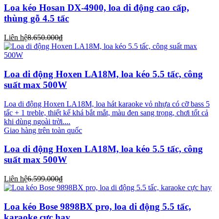
Loa kéo Hosan DX-4900, loa di động cao cấp,
thùng gỗ 4.5 tấc
Liên hệ
8.650.000₫
Loa di động Hoxen LA18M, loa kéo 5.5 tấc, công
suất max 500W
Loa di động Hoxen LA18M, loa hát karaoke vỏ nhựa có cỡ bass 5
tấc + 1 treble, thiết kế khá bắt mắt, màu đen sang trọng, chơi tốt cả
khi dùng ngoài trời....
Giao hàng trên toàn quốc
Loa di động Hoxen LA18M, loa kéo 5.5 tấc, công
suất max 500W
Liên hệ
6.599.000₫
Loa kéo Bose 9898BX pro, loa di động 5.5 tấc,
karaoke cực hay