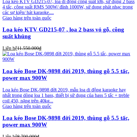
Loa kéo KTV GD215-07, loa di động công suất lớn, sử dụng 2 bass
4 tấc, công suất RMS 500W/ đỉnh 1000W, sử dụng phát nhạc trong
các sự kiện/ hát karaoke....
Giao hàng trên toàn quốc
Loa kéo KTV GD215-07 , loa 2 bass vỏ gỗ, công
suất khủng
Liên hệ
11.550.000₫
Loa kéo Bose DK-9898 đời 2019, thùng gỗ 5.5 tấc,
power max 900W
Loa kéo Bose DK-9898 đời 2019, mẫu loa di động karaoke hay
nhất trong dòng loa 1 bass, thiết bị sử dụng của bass 5 tấc + treble
coil 450, nặng trên 40kg...
Giao hàng trên toàn quốc
Loa kéo Bose DK-9898 đời 2019, thùng gỗ 5.5 tấc,
power max 900W
Liên hệ
8.700.000₫