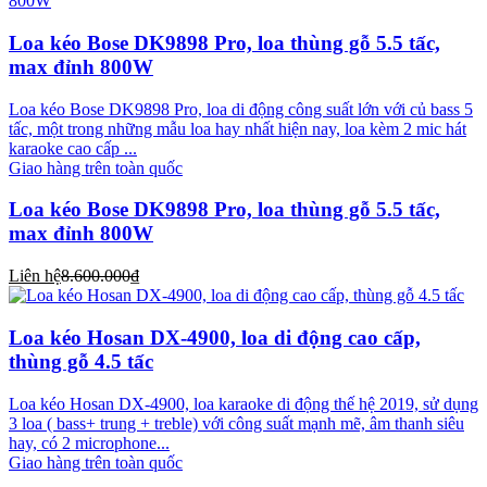
Loa kéo Bose DK9898 Pro, loa thùng gỗ 5.5 tấc,
max đỉnh 800W
Loa kéo Bose DK9898 Pro, loa di động công suất lớn với củ bass 5
tấc, một trong những mẫu loa hay nhất hiện nay, loa kèm 2 mic hát
karaoke cao cấp ...
Giao hàng trên toàn quốc
Loa kéo Bose DK9898 Pro, loa thùng gỗ 5.5 tấc,
max đỉnh 800W
Liên hệ
8.600.000₫
Loa kéo Hosan DX-4900, loa di động cao cấp,
thùng gỗ 4.5 tấc
Loa kéo Hosan DX-4900, loa karaoke di động thế hệ 2019, sử dụng
3 loa ( bass+ trung + treble) với công suất mạnh mẽ, âm thanh siêu
hay, có 2 microphone...
Giao hàng trên toàn quốc