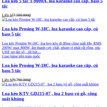
Loa kéo 5 tấc T-9000A, loa karaoke cao cấp, bass 5
tấc
Liên hệ
7.500.000₫
Loa kéo Prosing W-18C, loa karaoke cao cấp, củ
bass 5 tấc
Loa kéo Prosing W-18C, loa kẹo kéo di động công suất lớn, RMS
200W/ max 800W, âm thanh cực chất, phạm vi phát rất rộng, mic
UHF set tần số - rất hút....
Giao hàng trên toàn quốc
Loa kéo Prosing W-18C, loa karaoke cao cấp, củ
bass 5 tấc
Liên hệ
9.790.000₫
Loa kéo KTV GD215-07 , loa 2 bass vỏ gỗ, công
suất khủng