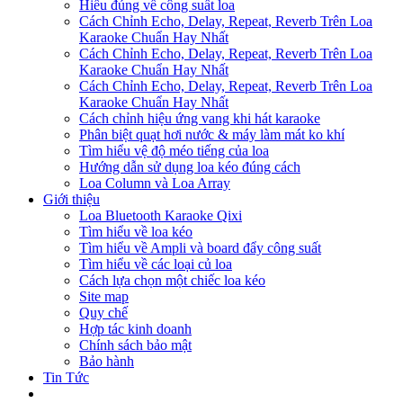
Hiểu đúng về công suất loa
Cách Chỉnh Echo, Delay, Repeat, Reverb Trên Loa
Karaoke Chuẩn Hay Nhất
Cách Chỉnh Echo, Delay, Repeat, Reverb Trên Loa
Karaoke Chuẩn Hay Nhất
Cách Chỉnh Echo, Delay, Repeat, Reverb Trên Loa
Karaoke Chuẩn Hay Nhất
Cách chỉnh hiệu ứng vang khi hát karaoke
Phân biệt quạt hơi nước & máy làm mát ko khí
Tìm hiểu vệ độ méo tiếng của loa
Hướng dẫn sử dụng loa kéo đúng cách
Loa Column và Loa Array
Giới thiệu
Loa Bluetooth Karaoke Qixi
Tìm hiểu về loa kéo
Tìm hiểu về Ampli và board đẩy công suất
Tìm hiểu về các loại củ loa
Cách lựa chọn một chiếc loa kéo
Site map
Quy chế
Hợp tác kinh doanh
Chính sách bảo mật
Bảo hành
Tin Tức