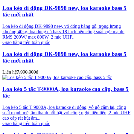
Loa kéo di động DK-9898 new, loa karaoke bass 5
tấc mới nhất
Loa kéo di động DK-9898 new, vỏ đóng bằng gỗ, trọng lượng
khoảng 40kg, loa dùng củ bass 18 inch nên công suất cực mạnh:
RMS 200W/ max 800W, 2 mic UHF..
Giao hàng trên toàn quốc
Loa kéo di động DK-9898 new, loa karaoke bass 5
tấc mới nhất
Liên hệ
7.990.000₫
Loa kéo 5 tấc T-9000A, loa karaoke cao cấp, bass 5
tấc
Loa kéo 5 tấc T-9000A, loa karaoke di động, vỏ gỗ cẩm lai, công
suất mạnh mẽ, âm thanh nổi bật với công nghệ tiên tiến, 2 mic UHF
cao cấp rất hút âm...
Giao hàng trên toàn quốc