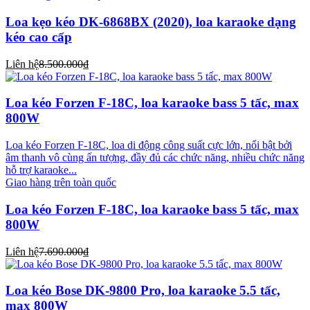
Loa kẹo kéo DK-6868BX (2020), loa karaoke dạng
kéo cao cấp
Liên hệ
8.500.000₫
Loa kéo Forzen F-18C, loa karaoke bass 5 tấc, max
800W
Loa kéo Forzen F-18C, loa di động công suất cực lớn, nổi bật bởi
âm thanh vô cùng ấn tượng, đầy đủ các chức năng, nhiều chức năng
hỗ trợ karaoke...
Giao hàng trên toàn quốc
Loa kéo Forzen F-18C, loa karaoke bass 5 tấc, max
800W
Liên hệ
7.690.000₫
Loa kéo Bose DK-9800 Pro, loa karaoke 5.5 tấc,
max 800W