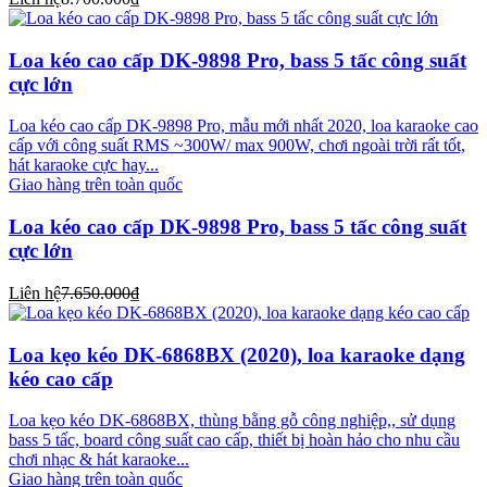
Loa kéo cao cấp DK-9898 Pro, bass 5 tấc công suất
cực lớn
Loa kéo cao cấp DK-9898 Pro, mẫu mới nhất 2020, loa karaoke cao
cấp với công suất RMS ~300W/ max 900W, chơi ngoài trời rất tốt,
hát karaoke cực hay...
Giao hàng trên toàn quốc
Loa kéo cao cấp DK-9898 Pro, bass 5 tấc công suất
cực lớn
Liên hệ
7.650.000₫
Loa kẹo kéo DK-6868BX (2020), loa karaoke dạng
kéo cao cấp
Loa kẹo kéo DK-6868BX, thùng bằng gỗ công nghiệp,, sử dụng
bass 5 tấc, board công suất cao cấp, thiết bị hoàn hảo cho nhu cầu
chơi nhạc & hát karaoke...
Giao hàng trên toàn quốc