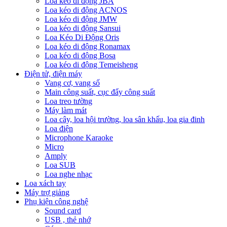
Loa kéo di động JBA
Loa kéo di động ACNOS
Loa kéo di động JMW
Loa kéo di động Sansui
Loa Kéo Di Động Oris
Loa kéo di động Ronamax
Loa kéo di động Bosa
Loa kéo di động Temeisheng
Điện tử, điện máy
Vang cơ, vang số
Main công suất, cục đẩy công suất
Loa treo tường
Máy làm mát
Loa cây, loa hội trường, loa sân khấu, loa gia đinh
Loa điện
Microphone Karaoke
Micro
Amply
Loa SUB
Loa nghe nhạc
Loa xách tay
Máy trợ giảng
Phụ kiện công nghệ
Sound card
USB , thẻ nhớ