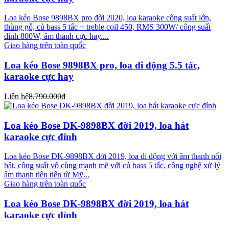
Loa kéo Bose 9898BX pro đời 2020, loa karaoke công suất lớn,
thùng gỗ, củ bass 5 tấc + treble coil 450, RMS 300W/ công suất
đỉnh 800W, âm thanh cực hay....
Giao hàng trên toàn quốc
Loa kéo Bose 9898BX pro, loa di động 5.5 tấc,
karaoke cực hay
Liên hệ
8.790.000₫
Loa kéo Bose DK-9898BX đời 2019, loa hát
karaoke cực đỉnh
Loa kéo Bose DK-9898BX đời 2019, loa di động với âm thanh nổi
bật, công suất vô cùng mạnh mẽ với củ bass 5 tấc, công nghệ xử lý
âm thanh tiên tiến từ Mỹ...
Giao hàng trên toàn quốc
Loa kéo Bose DK-9898BX đời 2019, loa hát
karaoke cực đỉnh