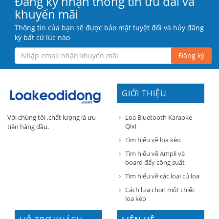
Đăng ký nhận thông tin ưu đãi và
khuyến mãi
Thông tin của bạn sẽ được bảo mật tuyệt đối và hủy đăng
ký bất cứ lúc nào
Đăng ký
GIỚI THIỆU
Loa Bluetooth Karaoke
Với chúng tôi ,chất lượng là ưu
Qixi
tiên hàng đầu.
Tìm hiểu về loa kéo
Tìm hiểu về Ampli và
board đẩy công suất
Tìm hiểu về các loại củ loa
Cách lựa chọn một chiếc
loa kéo