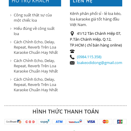
HỖ TRỢ KHÁCH
LIÊN HỆ
HÀNG
Kênh phân phối sỉ - lẻ loa kéo,
Công suất thật sự của
loa karaoke giá tốt hàng đầu
một chiếc loa
Việt Nam.
Hiểu đúng về công suất
41/12 Tân Chánh Hiệp 07,
loa
P.Tân Chánh Hiệp, Q.12,
Cách Chỉnh Echo, Delay,
TP.HCM ( chỉ bán hàng online)
Repeat, Reverb Trên Loa
Karaoke Chuẩn Hay Nhất
(0984.115.358)
Cách Chỉnh Echo, Delay,
loakeodidong@gmail.com
Repeat, Reverb Trên Loa
Karaoke Chuẩn Hay Nhất
Cách Chỉnh Echo, Delay,
Repeat, Reverb Trên Loa
Karaoke Chuẩn Hay Nhất
HÌNH THỨC THANH TOÁN