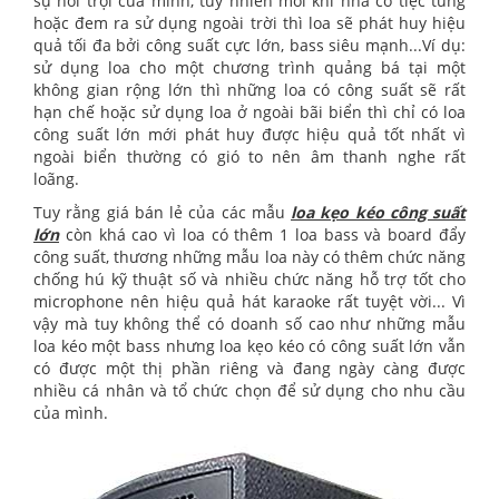
sự nổi trội của mình, tuy nhiên mỗi khi nhà có tiệc tùng
hoặc đem ra sử dụng ngoài trời thì loa sẽ phát huy hiệu
quả tối đa bởi công suất cực lớn, bass siêu mạnh...Ví dụ:
sử dụng loa cho một chương trình quảng bá tại một
không gian rộng lớn thì những loa có công suất sẽ rất
hạn chế hoặc sử dụng loa ở ngoài bãi biển thì chỉ có loa
công suất lớn mới phát huy được hiệu quả tốt nhất vì
ngoài biển thường có gió to nên âm thanh nghe rất
loãng.
Tuy rằng giá bán lẻ của các mẫu
loa kẹo kéo công suất
lớn
còn khá cao vì loa có thêm 1 loa bass và board đẩy
công suất, thương những mẫu loa này có thêm chức năng
chống hú kỹ thuật số và nhiều chức năng hỗ trợ tốt cho
microphone nên hiệu quả hát karaoke rất tuyệt vời... Vì
vậy mà tuy không thể có doanh số cao như những mẫu
loa kéo một bass nhưng loa kẹo kéo có công suất lớn vẫn
có được một thị phần riêng và đang ngày càng được
nhiều cá nhân và tổ chức chọn để sử dụng cho nhu cầu
của mình.