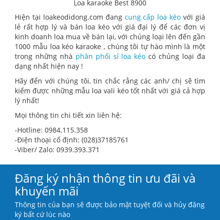
Loa karaoke Best 8900
Hiện tại loakeodidong.com đang
cung cấp loa kéo
với giá
lẻ rất hợp lý và bán loa kéo với giá đại lý để các đơn vị
kinh doanh loa mua về bán lại, với chủng loại lên đến gần
1000 mẫu loa kéo karaoke , chúng tôi tự hào mình là một
trong những nhà
phân phối sỉ loa kéo
có chủng loại đa
dạng nhất hiện nay !
Hãy đển với chúng tôi, tin chắc rằng các anh/ chị sẽ tìm
kiếm được những mẫu loa vali kéo tốt nhất với giá cả hợp
lý nhất!
Mọi thông tin chi tiết xin liên hệ:
-Hotline: 0984.115.358
-Điện thoại cố định: (028)37185761
-Viber/ Zalo: 0939.393.371
Đăng ký nhận thông tin ưu đãi và
khuyến mãi
Thông tin của bạn sẽ được bảo mật tuyệt đối và hủy đăng
ký bất cứ lúc nào