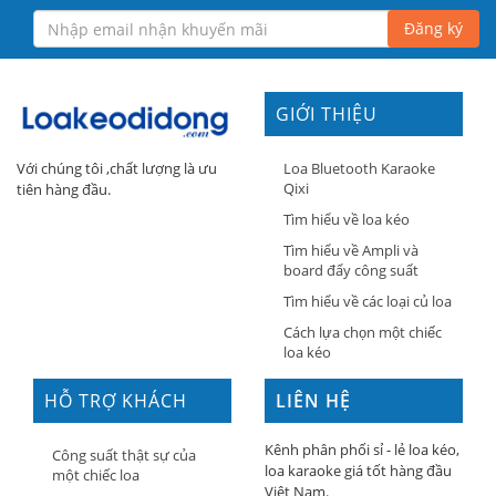
Đăng ký
GIỚI THIỆU
Loa Bluetooth Karaoke
Với chúng tôi ,chất lượng là ưu
Qixi
tiên hàng đầu.
Tìm hiểu về loa kéo
Tìm hiểu về Ampli và
board đẩy công suất
Tìm hiểu về các loại củ loa
Cách lựa chọn một chiếc
loa kéo
HỖ TRỢ KHÁCH
LIÊN HỆ
HÀNG
Kênh phân phối sỉ - lẻ loa kéo,
Công suất thật sự của
loa karaoke giá tốt hàng đầu
một chiếc loa
Việt Nam.