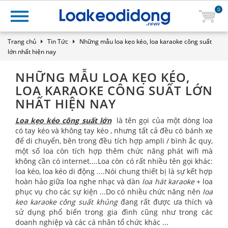
0
Trang chủ
Tin Tức
Những mẫu loa kẹo kéo, loa karaoke công suất
lớn nhất hiện nay
NHỮNG MẪU LOA KẸO KÉO,
LOA KARAOKE CÔNG SUẤT LỚN
NHẤT HIỆN NAY
Loa kẹo kéo công suất lớn
là tên gọi của một dòng loa
có tay kéo và không tay kéo , nhưng tất cả đều có bánh xe
để di chuyển, bên trong đều tích hợp ampli / bình ắc quy,
một số loa còn tích hợp thêm chức năng phát wifi mà
không cần có internet....Loa còn có rất nhiều tên gọi khác:
loa kéo, loa kéo di động ....Nói chung thiết bị là sự kết hợp
hoàn hảo giữa loa nghe nhạc và dàn
loa hát karaoke
+ loa
phục vụ cho các sự kiện ...Do có nhiều chức năng nên
loa
keo karaoke công suất khủng
đang rất được ưa thích và
sử dụng phổ biến trong gia đình cũng như trong các
doanh nghiệp và các cá nhân tổ chức khác ...