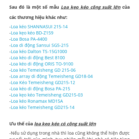
Sau đó là một số mẫu
Loa kẹo kéo công suất lớn
của
các thương hiệu khác như:
-
Loa kéo SHANNASUI 215-14
-
Loa kẹo kéo BD-Z159
-
Loa Bosa PA-4400
-
Loa di động Sansui SG5-215
-
Loa kéo Dalton TS-15G1000
-
Loa kéo di động Best 8100
-
Loa kéo di động ORIS TO-9100
-
Loa kéo Temeisheng GD 215-06
-
Loa array di động Temeisheng GD18-04
-
Loa Kéo Temeisheng GD215-12
-
Loa kéo di động Bosa PA-215
-
Loa kẹo kéo Temeisheng GD215-03
-
Loa kéo Ronamax MD15A
-
Loa kéo Temeisheng GD215-14
Ưu thế của
loa kẹo kéo có công suất lớn
-Nếu sử dụng trong nhà thì loa cũng không thể hiện được