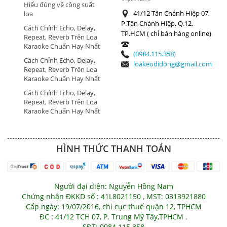
Hiểu đúng về công suất
41/12 Tân Chánh Hiệp 07,
loa
P.Tân Chánh Hiệp, Q.12,
Cách Chỉnh Echo, Delay,
TP.HCM ( chỉ bán hàng online)
Repeat, Reverb Trên Loa
Karaoke Chuẩn Hay Nhất
(0984.115.358)
Cách Chỉnh Echo, Delay,
loakeodidong@gmail.com
Repeat, Reverb Trên Loa
Karaoke Chuẩn Hay Nhất
Cách Chỉnh Echo, Delay,
Repeat, Reverb Trên Loa
Karaoke Chuẩn Hay Nhất
HÌNH THỨC THANH TOÁN
Người đại diện: Nguyễn Hồng Nam
Chứng nhận ĐKKD số : 41L8021150 , MST: 0313921880
Cấp ngày: 19/07/2016, chi cục thuế quận 12, TPHCM
ĐC : 41/12 TCH 07, P. Trung Mỹ Tây,TPHCM .
SĐT: 0984.115.358