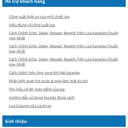
Hỗ trợ khách hàng
Công suất thật sự của một chiếc loa
Hiểu đúng về công suất loa
Cách Chỉnh Echo, Delay, Repeat, Reverb Trên Loa Karaoke Chuẩn
Hay Nhất
Cách Chỉnh Echo, Delay, Repeat, Reverb Trên Loa Karaoke Chuẩn
Hay Nhất
Cách Chỉnh Echo, Delay, Repeat, Reverb Trên Loa Karaoke Chuẩn
Hay Nhất
Cách chỉnh hiệu ứng vang khi hát karaoke
Phân biệt quạt hơi nước & máy làm mát ko khí
Tìm hiểu vệ độ méo tiếng của loa
Hướng dẫn sử dụng loa kéo đúng cách
Loa Column và Loa Array
Giới thiệu