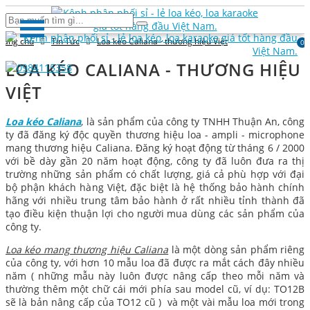
rang chủ
Tin Tức
Loa kéo Caliana - thương hiệu Việt
0
LOA KÉO CALIANA - THƯƠNG HIỆU
VIỆT
Loa kéo Caliana
, là sản phẩm của công ty TNHH Thuận An, công
ty đã đăng ký độc quyền thương hiệu loa - ampli - microphone
mang thương hiệu Caliana. Đăng ký hoạt động từ tháng 6 / 2000
với bề dày gần 20 năm hoạt động, công ty đã luôn đưa ra thị
trường những sản phẩm có chất lượng, giá cả phù hợp với đại
bộ phận khách hàng Việt, đặc biệt là hệ thống bảo hành chính
hãng với nhiều trung tâm bảo hành ở rất nhiều tỉnh thành đã
tạo điều kiện thuận lợi cho người mua dùng các sản phẩm của
công ty.
Loa kéo mang thương hiệu Caliana
là một dòng sản phẩm riêng
của công ty, với hơn 10 mẫu loa đã được ra mắt cách đây nhiều
năm ( những mẫu này luôn được nâng cấp theo mỗi năm và
thường thêm một chữ cái mới phía sau model cũ, ví dụ: TO12B
sẽ là bản nâng cấp của TO12 cũ ) và một vài mẫu loa mới trong