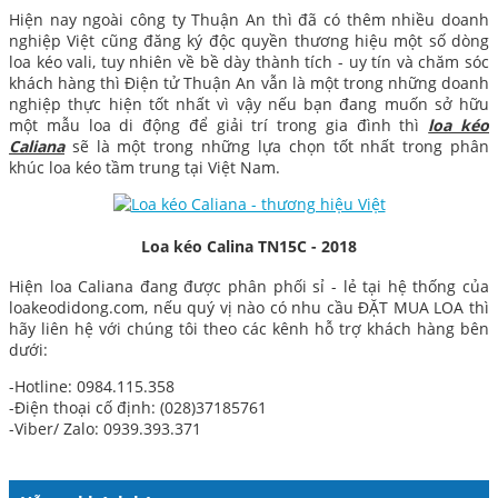
Hiện nay ngoài công ty Thuận An thì đã có thêm nhiều doanh
nghiệp Việt cũng đăng ký độc quyền thương hiệu một số dòng
loa kéo vali, tuy nhiên về bề dày thành tích - uy tín và chăm sóc
khách hàng thì Điện tử Thuận An vẫn là một trong những doanh
nghiệp thực hiện tốt nhất vì vậy nếu bạn đang muốn sở hữu
một mẫu loa di động để giải trí trong gia đình thì
loa kéo
Caliana
sẽ là một trong những lựa chọn tốt nhất trong phân
khúc loa kéo tầm trung tại Việt Nam.
Loa kéo Calina TN15C - 2018
Hiện loa Caliana đang được phân phối sỉ - lẻ tại hệ thống của
loakeodidong.com, nếu quý vị nào có nhu cầu ĐẶT MUA LOA thì
hãy liên hệ với chúng tôi theo các kênh hỗ trợ khách hàng bên
dưới:
-Hotline: 0984.115.358
-Điện thoại cố định: (028)37185761
-Viber/ Zalo: 0939.393.371