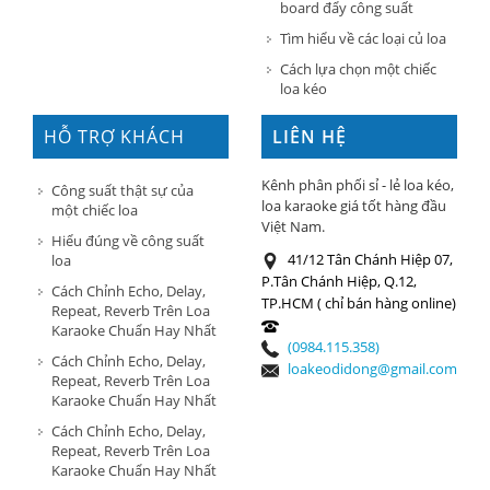
board đẩy công suất
Tìm hiểu về các loại củ loa
Cách lựa chọn một chiếc
loa kéo
HỖ TRỢ KHÁCH
LIÊN HỆ
HÀNG
Kênh phân phối sỉ - lẻ loa kéo,
Công suất thật sự của
loa karaoke giá tốt hàng đầu
một chiếc loa
Việt Nam.
Hiểu đúng về công suất
41/12 Tân Chánh Hiệp 07,
loa
P.Tân Chánh Hiệp, Q.12,
Cách Chỉnh Echo, Delay,
TP.HCM ( chỉ bán hàng online)
Repeat, Reverb Trên Loa
Karaoke Chuẩn Hay Nhất
(0984.115.358)
Cách Chỉnh Echo, Delay,
loakeodidong@gmail.com
Repeat, Reverb Trên Loa
Karaoke Chuẩn Hay Nhất
Cách Chỉnh Echo, Delay,
Repeat, Reverb Trên Loa
Karaoke Chuẩn Hay Nhất