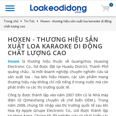
0
Trang chủ
Tin Tức
Hoxen - thương hiệu sản xuất loa karaoke di động
chất lượng cao
HOXEN - THƯƠNG HIỆU SẢN
XUẤT LOA KARAOKE DI ĐỘNG
CHẤT LƯỢNG CAO
Hoxen
là thương hiệu thuộc về Guangzhou Huaxing
Electronic Co., ltd được đặt tại Huadu District, Thành Phố
quảng châu , là môt doanh nghiệp chuyên nghiên cứu và
sản xuất loa - loa kéo hiệu Hoxen, các sản phẩm mang
thương hiệu này không chỉ nổi tiếng ở trong nước mà còn
phát triển ra các thị trường quốc tế.
Công ty được thành lập vào năm 2007 (tên cũ là Nhà máy
điện tử Qimeisheng chuyên về chế biến OEM.). Trong
năm 2008, chúng tôi nhập vào thị trường quốc tế sau khi
Hoa Kỳ Apple Griupe Electronic Co., Ltd được thành lập
tại Hong Kong. Chúng tôi đã nghiên cứu và phát triển các