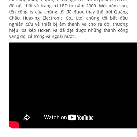
đồ nội thất và trang trí LED từ năm 2009. Một năm sau,
tên công ty của chúng tôi đã được thay thế bởi Quảng
Châu Huaxing Electronic Co., Ltd, chúng tôi bắt đầu
nghiên cứu về thiết bị âm thanh và cho ra đời thương
hiệu loa kéo Hoxen và đã đạt được những thành công
vang dội cả trong và ngoài nước.